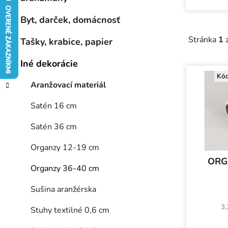
e
l
Byt, darček, domácnosť
Stránka
1
Tašky, krabice, papier
Iné dekorácie
V
Kó
ý
Aranžovací materiál
p
Satén 16 cm
i
s
Satén 36 cm
p
Organzy 12-19 cm
r
ORG
o
Organzy 36-40 cm
d
u
Sušina aranžérska
k
3,
Stuhy textilné 0,6 cm
t