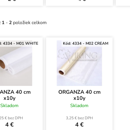
z
1
-
2
položiek celkom
d:
4334 - M01 WHITE
Kód:
4334 - M02 CREAM
ANZA 40 cm
ORGANZA 40 cm
x10y
x10y
Skladom
Skladom
25 € bez DPH
3,25 € bez DPH
4 €
4 €