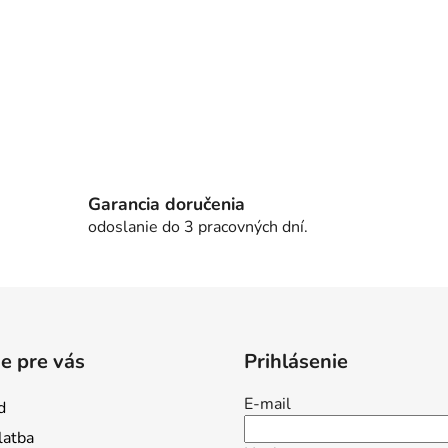
k
y
v
ý
p
i
s
u
Garancia doručenia
odoslanie do 3 pracovných dní.
e pre vás
Prihlásenie
E-mail
d
latba