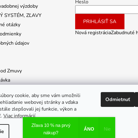
Heslo
vadobnej výzdoby
 SYSTÉM, ZĽAVY
PRIHLÁSIŤ SA
né otázky
Nová registrácia
Zabudnuté 
odmienky
obných údajov
 od Zmuvy
návka
úbory cookie, aby sme vám umožnili
Odmietnuť
ehliadanie webovej stránky a vďaka
tále zlepšovali jej funkcie, výkon a
ť.
Viac informácií
Zľava 10 % na prvý
ÁNO
Nie
ie
nákup?