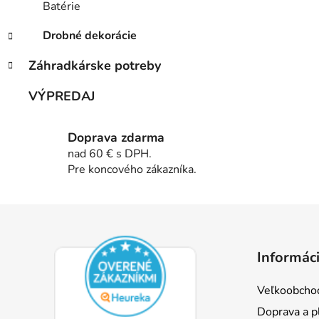
Batérie
Drobné dekorácie
Záhradkárske potreby
VÝPREDAJ
Doprava zdarma
nad 60 € s DPH.
Pre koncového zákazníka.
Z
á
Informáci
p
ä
Veľkoobcho
t
Doprava a p