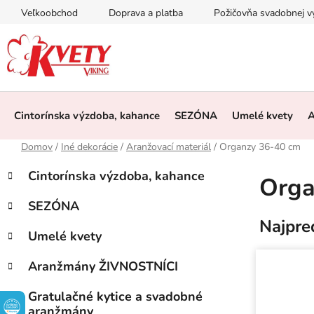
Prejsť
Veľkoobchod
Doprava a platba
Požičovňa svadobnej 
na
obsah
Cintorínska výzdoba, kahance
SEZÓNA
Umelé kvety
A
Domov
/
Iné dekorácie
/
Aranžovací materiál
/
Organzy 36-40 cm
B
K
Preskočiť
Cintorínska výzdoba, kahance
Orga
a
kategórie
o
t
č
SEZÓNA
e
n
Najpre
g
Umelé kvety
ý
ó
p
r
Aranžmány ŽIVNOSTNÍCI
i
a
e
n
Gratulačné kytice a svadobné
aranžmány