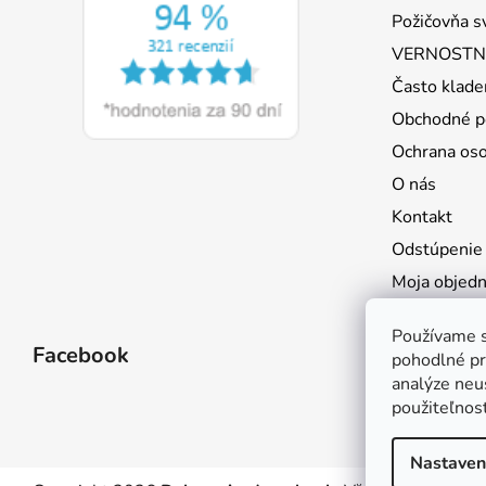
i
Požičovňa s
e
VERNOSTNÝ
Často klade
Obchodné p
Ochrana os
O nás
Kontakt
Odstúpenie
Moja objed
Používame s
Facebook
pohodlné pr
analýze neus
použiteľnos
Nastaven