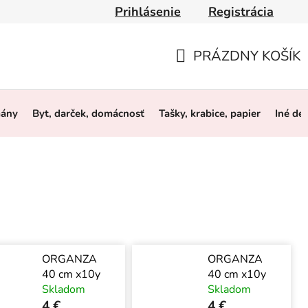
Prihlásenie
Registrácia
y
Obchodné podmienky
Ochrana osobných údajov
O 
PRÁZDNY KOŠÍK
NÁKUPNÝ
KOŠÍK
mány
Byt, darček, domácnosť
Tašky, krabice, papier
Iné de
ORGANZA
ORGANZA
40 cm x10y
40 cm x10y
Skladom
Skladom
4 €
4 €