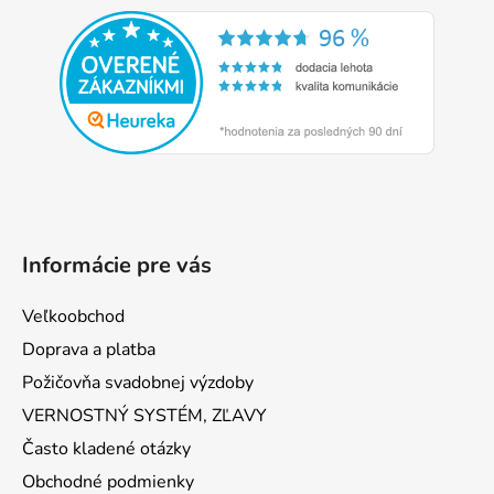
á
p
ä
t
i
e
Informácie pre vás
Veľkoobchod
Doprava a platba
Požičovňa svadobnej výzdoby
VERNOSTNÝ SYSTÉM, ZĽAVY
Často kladené otázky
Obchodné podmienky