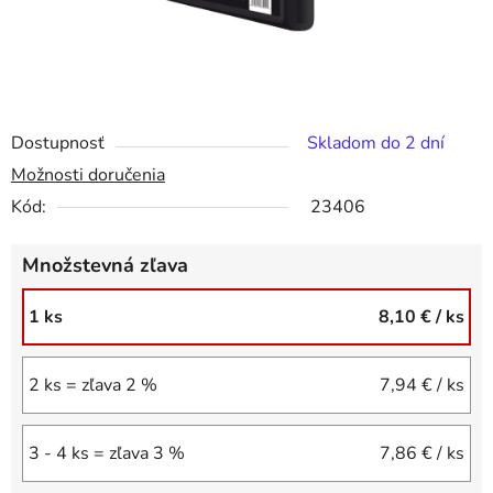
Dostupnosť
Skladom do 2 dní
Možnosti doručenia
Kód:
23406
Množstevná zľava
1 ks
8,10 €
/ ks
2 ks = zľava 2 %
7,94 €
/ ks
3 - 4 ks = zľava 3 %
7,86 €
/ ks