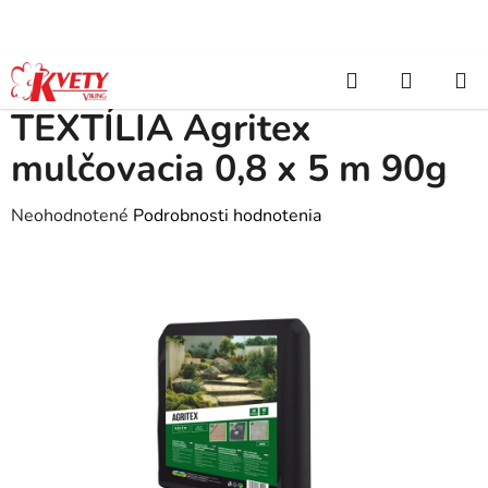
Prejsť
na
obsah
Hľadať
NÁKUP
Domov
/
Záhradkárske potreby
/
Náradie, rukavice, doplnky
/
TEXTÍLIA Agritex mulčovacia 0,8 x 5 m 90g
KOŠÍK
TEXTÍLIA Agritex
mulčovacia 0,8 x 5 m 90g
Priemerné
Neohodnotené
Podrobnosti hodnotenia
hodnotenie
produktu
je
0,0
z
5
hviezdičiek.