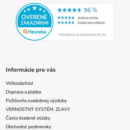
á
p
ä
t
i
e
Informácie pre vás
Veľkoobchod
Doprava a platba
Požičovňa svadobnej výzdoby
VERNOSTNÝ SYSTÉM, ZĽAVY
Často kladené otázky
Obchodné podmienky