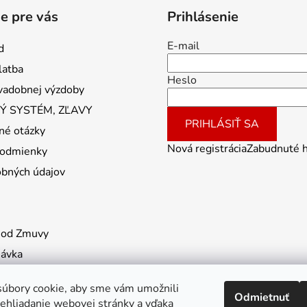
e pre vás
Prihlásenie
E-mail
d
latba
Heslo
vadobnej výzdoby
 SYSTÉM, ZĽAVY
PRIHLÁSIŤ SA
né otázky
Nová registrácia
Zabudnuté 
odmienky
obných údajov
 od Zmuvy
návka
úbory cookie, aby sme vám umožnili
Odmietnuť
ehliadanie webovej stránky a vďaka