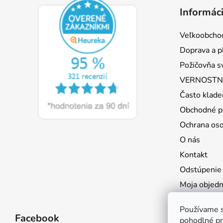
á
Informáci
p
ä
Veľkoobcho
t
Doprava a p
i
Požičovňa s
e
VERNOSTNÝ
Často klade
Obchodné p
Ochrana os
O nás
Kontakt
Odstúpenie
Moja objed
Používame s
Facebook
pohodlné pr