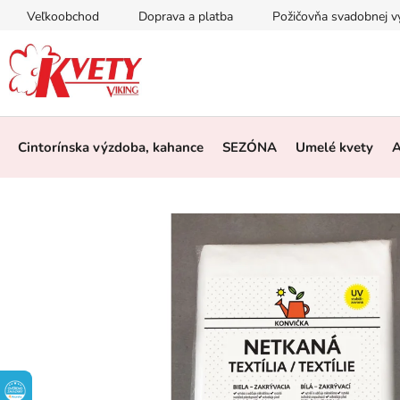
Prejsť
Veľkoobchod
Doprava a platba
Požičovňa svadobnej 
na
obsah
Cintorínska výzdoba, kahance
SEZÓNA
Umelé kvety
A