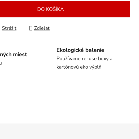
DO KOŠÍKA
Strážiť
Zdieľať
Ekologické balenie
ných miest
Používame re-use boxy a
u
kartónovú eko výplň