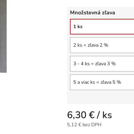
z
Množstevná zľava
5
hviezdičiek.
1 ks
2 ks = zľava 2 %
3 - 4 ks = zľava 3 %
5 a viac ks = zľava 5 %
6,30 €
/ ks
5,12 € bez DPH