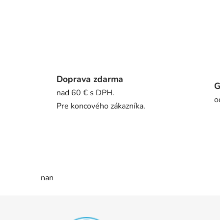
Doprava zdarma
G
nad 60 € s DPH.
o
Pre koncového zákazníka.
nan
Z