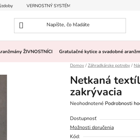
výzdoby
VERNOSTNÝ SYSTÉM, ZĽAVY
Často kladené otázk
ranžmány ŽIVNOSTNÍCI
Gratulačné kytice a svadobné aranž
Domov
/
Záhradkárske potreby
/
Nár
Netkaná textí
zakrývacia
Priemerné
Neohodnotené
Podrobnosti ho
hodnotenie
Dostupnosť
produktu
Možnosti doručenia
je
Kód:
0,0