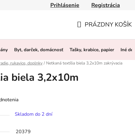
Prihlásenie
Registrácia
y
Obchodné podmienky
Ochrana osobných údajov
O 
PRÁZDNY KOŠÍK
NÁKUPNÝ
KOŠÍK
mány
Byt, darček, domácnosť
Tašky, krabice, papier
Iné de
adie, rukavice, doplnky
/
Netkaná textília biela 3,2x10m zakrývacia
lia biela 3,2x10m
dnotenia
Skladom do 2 dní
20379