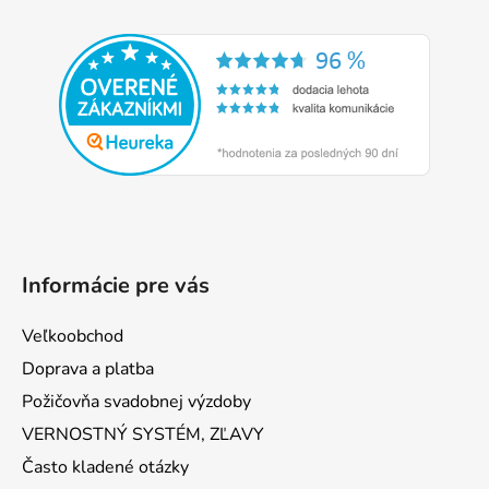
Z
á
p
ä
t
i
e
Informácie pre vás
Veľkoobchod
Doprava a platba
Požičovňa svadobnej výzdoby
VERNOSTNÝ SYSTÉM, ZĽAVY
Často kladené otázky