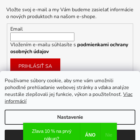
Vložte svoj e-mail a my Vám budeme zasielať informácie
o nových produktoch na našom e-shope.
Email
Vložením e-mailu súhlasíte s
podmienkami ochrany
osobných údajov
PRIHLÁSIŤ SA
Používame súbory cookie, aby sme vám umožnili
pohodlné prehliadanie webovej stránky a vďaka analýze
Facebook
neustále zlepšovali jej funkcie, výkon a použiteľnosť.
Viac
informácií
Nastavenie
Vytvoril Shoptet
Zľava 10 % na prvý
ÁNO
Nie
Odmietnuť
Súhlasím
Copyright 2026
Dekoracie-darceky.sk
. Všetky práva
nákup?