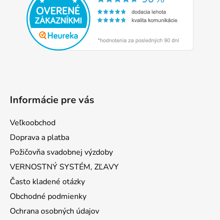
ä
t
i
e
Informácie pre vás
Veľkoobchod
Doprava a platba
Požičovňa svadobnej výzdoby
VERNOSTNÝ SYSTÉM, ZĽAVY
Často kladené otázky
Obchodné podmienky
Ochrana osobných údajov