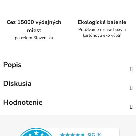
Cez 15000 výdajných
Ekologické balenie
miest
Používame re-use boxy a
kartónovú eko výplň
po celom Slovensku
Popis
Diskusia
Hodnotenie
Z
á
p