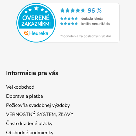
á
p
ä
t
i
e
Informácie pre vás
Veľkoobchod
Doprava a platba
Požičovňa svadobnej výzdoby
VERNOSTNÝ SYSTÉM, ZĽAVY
Často kladené otázky
Obchodné podmienky