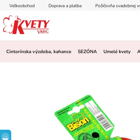
Prejsť
Veľkoobchod
Doprava a platba
Požičovňa svadobnej 
na
obsah
Cintorínska výzdoba, kahance
SEZÓNA
Umelé kvety
A