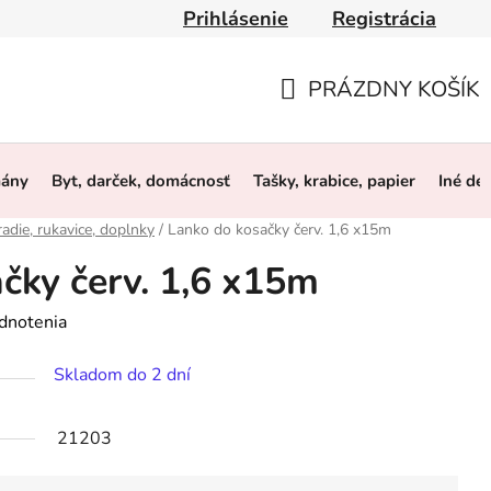
Prihlásenie
Registrácia
y
Obchodné podmienky
Ochrana osobných údajov
O 
PRÁZDNY KOŠÍK
NÁKUPNÝ
KOŠÍK
mány
Byt, darček, domácnosť
Tašky, krabice, papier
Iné de
adie, rukavice, doplnky
/
Lanko do kosačky červ. 1,6 x15m
čky červ. 1,6 x15m
dnotenia
Skladom do 2 dní
21203