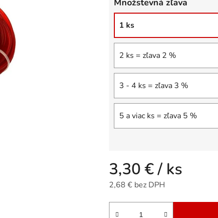
Množstevná zľava
5
hviezdičiek.
1 ks
2 ks = zľava 2 %
3 - 4 ks = zľava 3 %
5 a viac ks = zľava 5 %
3,30 €
/ ks
2,68 € bez DPH
Jednotková cena: