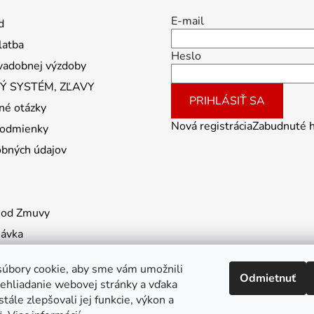
E-mail
d
latba
Heslo
vadobnej výzdoby
 SYSTÉM, ZĽAVY
PRIHLÁSIŤ SA
né otázky
Nová registrácia
Zabudnuté 
odmienky
obných údajov
 od Zmuvy
návka
úbory cookie, aby sme vám umožnili
Odmietnuť
ehliadanie webovej stránky a vďaka
tále zlepšovali jej funkcie, výkon a