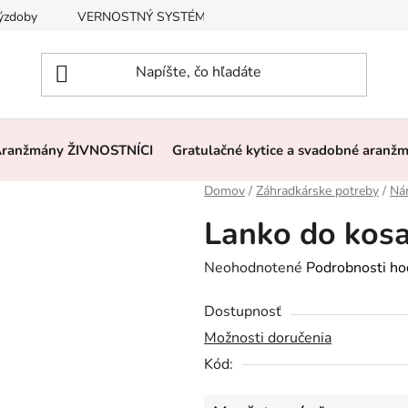
výzdoby
VERNOSTNÝ SYSTÉM, ZĽAVY
Často kladené otázk
ranžmány ŽIVNOSTNÍCI
Gratulačné kytice a svadobné aranž
Domov
/
Záhradkárske potreby
/
Nár
Lanko do kosa
Priemerné
Neohodnotené
Podrobnosti ho
hodnotenie
Dostupnosť
produktu
Možnosti doručenia
je
Kód:
0,0
z