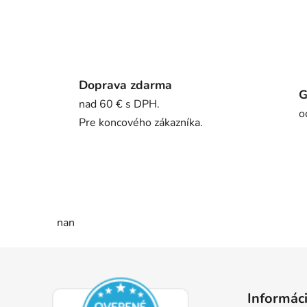
Doprava zdarma
G
nad 60 € s DPH.
o
Pre koncového zákazníka.
nan
Z
á
Informáci
p