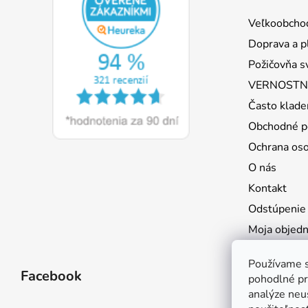
ä
Veľkoobcho
t
Doprava a p
i
Požičovňa s
e
VERNOSTNÝ
Často klade
Obchodné p
Ochrana os
O nás
Kontakt
Odstúpenie
Moja objed
Používame s
Facebook
pohodlné pr
analýze neus