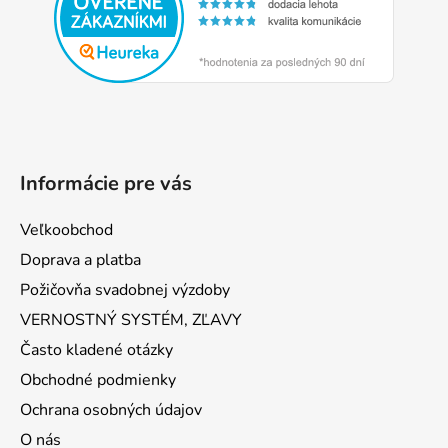
ä
t
i
e
Informácie pre vás
Veľkoobchod
Doprava a platba
Požičovňa svadobnej výzdoby
VERNOSTNÝ SYSTÉM, ZĽAVY
Často kladené otázky
Obchodné podmienky
Ochrana osobných údajov
O nás