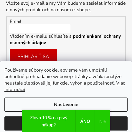
Vložte svoj e-mail a my Vám budeme zasielať informácie
o nových produktoch na našom e-shope.
Email
Vložením e-mailu súhlasíte s
podmienkami ochrany
osobných údajov
PRIHLÁSIŤ SA
Používame súbory cookie, aby sme vám umožnili
pohodlné prehliadanie webovej stránky a vďaka analýze
Facebook
neustále zlepšovali jej funkcie, výkon a použiteľnosť.
Viac
informácií
Nastavenie
Vytvoril Shoptet
Zľava 10 % na prvý
ÁNO
Nie
Odmietnuť
Súhlasím
Copyright 2026
Dekoracie-darceky.sk
. Všetky práva
nákup?
vyhradené.
Upraviť nastavenie cookies