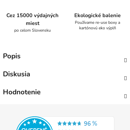
Cez 15000 výdajných
Ekologické balenie
miest
Používame re-use boxy a
kartónovú eko výplň
po celom Slovensku
Popis
Diskusia
Hodnotenie
Z
á
p