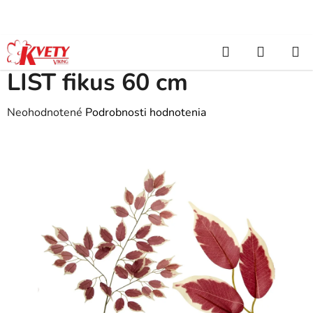
Prejsť
na
obsah
Hľadať
NÁKUP
Domov
/
Umelé kvety
/
Zeleň, stromy
/
Listy kusovky
/
LIST fikus 60
cm
KOŠÍK
LIST fikus 60 cm
Priemerné
Neohodnotené
Podrobnosti hodnotenia
hodnotenie
produktu
je
0,0
z
5
hviezdičiek.