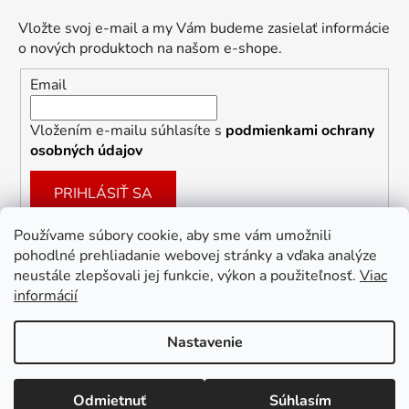
Vložte svoj e-mail a my Vám budeme zasielať informácie
o nových produktoch na našom e-shope.
Email
Vložením e-mailu súhlasíte s
podmienkami ochrany
osobných údajov
PRIHLÁSIŤ SA
Používame súbory cookie, aby sme vám umožnili
pohodlné prehliadanie webovej stránky a vďaka analýze
Facebook
neustále zlepšovali jej funkcie, výkon a použiteľnosť.
Viac
informácií
Nastavenie
Vytvoril Shoptet
Odmietnuť
Súhlasím
Copyright 2026
Dekoracie-darceky.sk
. Všetky práva