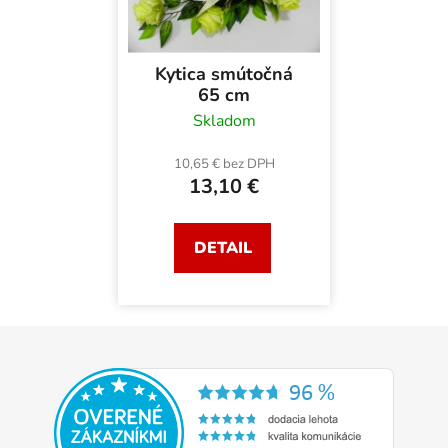
Kytica smútočná
65 cm
Skladom
10,65 € bez DPH
13,10 €
DETAIL
Z
á
p
ä
t