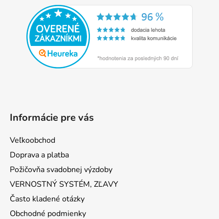
á
p
ä
t
i
e
Informácie pre vás
Veľkoobchod
Doprava a platba
Požičovňa svadobnej výzdoby
VERNOSTNÝ SYSTÉM, ZĽAVY
Často kladené otázky
Obchodné podmienky