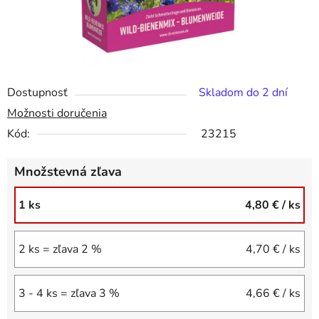
Dostupnosť
Skladom do 2 dní
Možnosti doručenia
Kód:
23215
Množstevná zľava
1 ks
4,80 €
/ ks
2 ks = zľava 2 %
4,70 €
/ ks
3 - 4 ks = zľava 3 %
4,66 €
/ ks