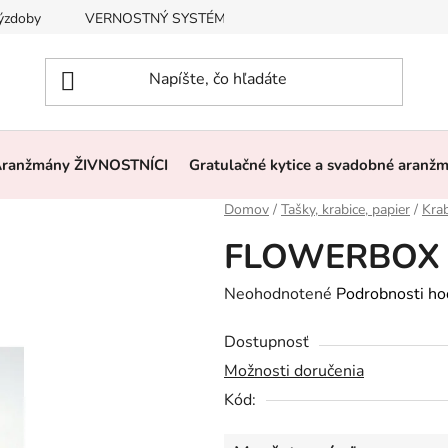
výzdoby
VERNOSTNÝ SYSTÉM, ZĽAVY
Často kladené otázk
ranžmány ŽIVNOSTNÍCI
Gratulačné kytice a svadobné aranž
Domov
/
Tašky, krabice, papier
/
Kra
FLOWERBOX 
Priemerné
Neohodnotené
Podrobnosti ho
hodnotenie
Dostupnosť
produktu
Možnosti doručenia
je
Kód:
0,0
z