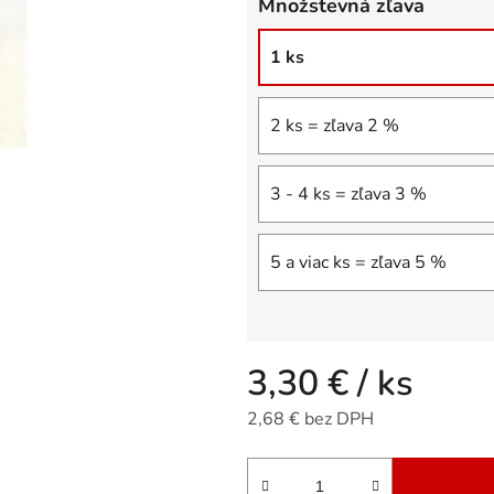
Množstevná zľava
5
hviezdičiek.
1 ks
2 ks = zľava 2 %
3 - 4 ks = zľava 3 %
5 a viac ks = zľava 5 %
3,30 €
/ ks
2,68 € bez DPH
Jednotková cena: