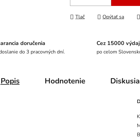
Tlač
Opýtať sa
arancia doručenia
Cez 15000 výdaj
doslanie do 3 pracovných dní.
po celom Slovensk
Popis
Hodnotenie
Diskusia
D
K
M
B