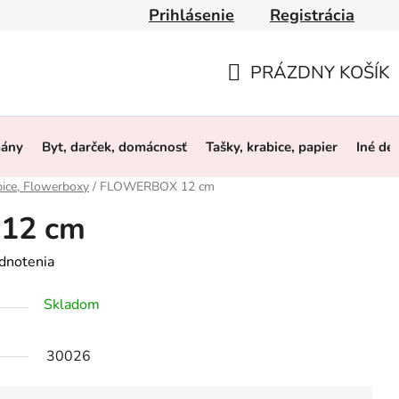
Prihlásenie
Registrácia
y
Obchodné podmienky
Ochrana osobných údajov
O 
PRÁZDNY KOŠÍK
NÁKUPNÝ
KOŠÍK
mány
Byt, darček, domácnosť
Tašky, krabice, papier
Iné de
bice, Flowerboxy
/
FLOWERBOX 12 cm
12 cm
dnotenia
Skladom
30026