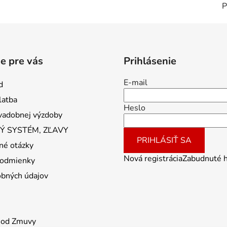
e pre vás
Prihlásenie
E-mail
d
latba
Heslo
vadobnej výzdoby
 SYSTÉM, ZĽAVY
PRIHLÁSIŤ SA
né otázky
Nová registrácia
Zabudnuté 
odmienky
obných údajov
 od Zmuvy