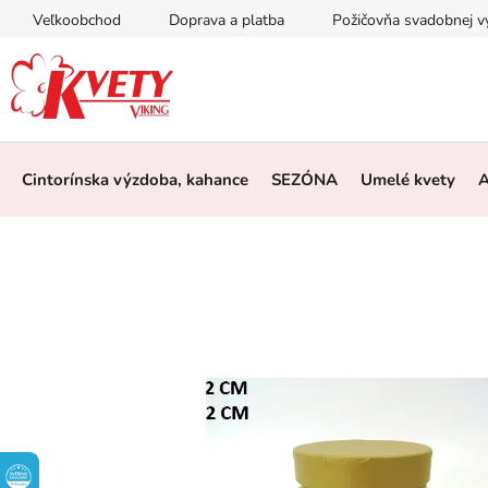
Prejsť
Veľkoobchod
Doprava a platba
Požičovňa svadobnej 
na
obsah
Cintorínska výzdoba, kahance
SEZÓNA
Umelé kvety
A