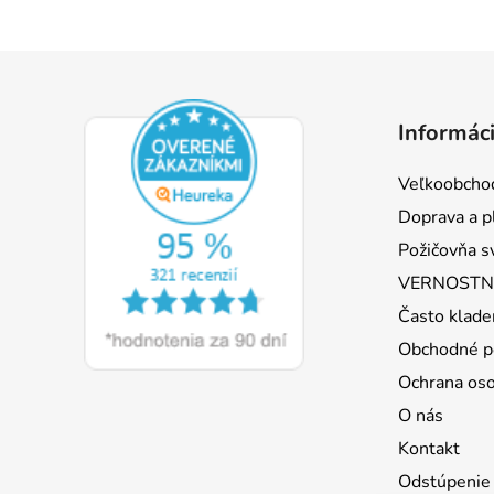
Z
á
Informáci
p
ä
Veľkoobcho
t
Doprava a p
i
Požičovňa s
e
VERNOSTNÝ
Často klade
Obchodné p
Ochrana os
O nás
Kontakt
Odstúpenie