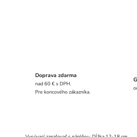
Doprava zdarma
G
nad 60 € s DPH.
o
Pre koncového zákazníka.
Vysúvací zapaľovač s náplňou. Dĺžka 12-18 cm.