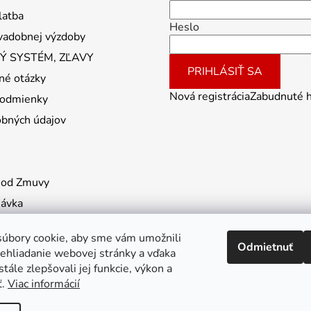
latba
Heslo
vadobnej výzdoby
 SYSTÉM, ZĽAVY
PRIHLÁSIŤ SA
né otázky
Nová registrácia
Zabudnuté 
odmienky
obných údajov
 od Zmuvy
návka
úbory cookie, aby sme vám umožnili
Odmietnuť
ehliadanie webovej stránky a vďaka
tále zlepšovali jej funkcie, výkon a
ť.
Viac informácií