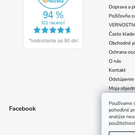
t
Doprava a p
i
Požičovňa s
e
VERNOSTNÝ
Často klade
Obchodné p
Ochrana os
O nás
Kontakt
Odstúpenie
Moja objed
Používame s
Facebook
pohodlné pr
analýze neus
použiteľnos