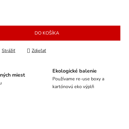
DO KOŠÍKA
Strážiť
Zdieľať
Ekologické balenie
ných miest
Používame re-use boxy a
u
kartónovú eko výplň