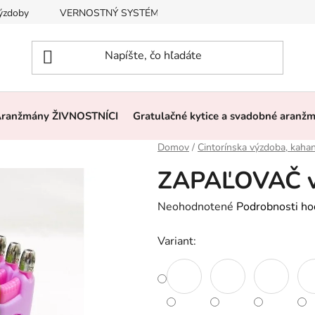
výzdoby
VERNOSTNÝ SYSTÉM, ZĽAVY
Často kladené otázk
ranžmány ŽIVNOSTNÍCI
Gratulačné kytice a svadobné aranž
Domov
/
Cintorínska výzdoba, kaha
ZAPAĽOVAČ v
Priemerné
Neohodnotené
Podrobnosti ho
hodnotenie
Variant:
produktu
je
0,0
z