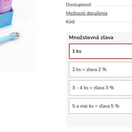
5
Dostupnosť
hviezdičiek.
Možnosti doručenia
Kód:
Množstevná zľava
1 ks
2 ks = zľava 2 %
3 - 4 ks = zľava 3 %
5 a viac ks = zľava 5 %