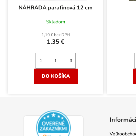
NÁHRADA parafínová 12 cm
Skladom
1,10 € bez DPH
1,35 €
DO KOŠÍKA
Z
á
Informáci
p
ä
Veľkoobcho