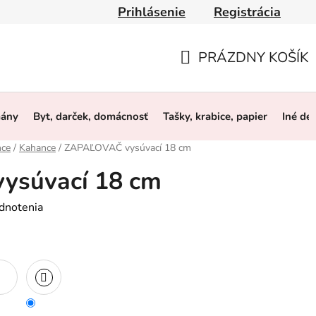
Prihlásenie
Registrácia
y
Obchodné podmienky
Ochrana osobných údajov
O 
PRÁZDNY KOŠÍK
NÁKUPNÝ
KOŠÍK
mány
Byt, darček, domácnosť
Tašky, krabice, papier
Iné de
nce
/
Kahance
/
ZAPAĽOVAČ vysúvací 18 cm
ysúvací 18 cm
dnotenia