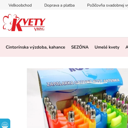
Prejsť
Veľkoobchod
Doprava a platba
Požičovňa svadobnej 
na
obsah
Cintorínska výzdoba, kahance
SEZÓNA
Umelé kvety
A