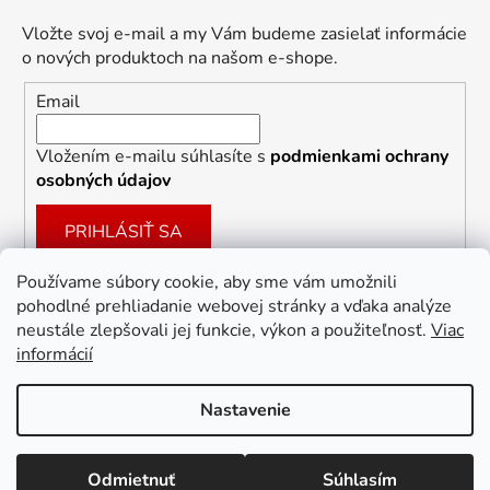
Vložte svoj e-mail a my Vám budeme zasielať informácie
o nových produktoch na našom e-shope.
Email
Vložením e-mailu súhlasíte s
podmienkami ochrany
osobných údajov
PRIHLÁSIŤ SA
Používame súbory cookie, aby sme vám umožnili
pohodlné prehliadanie webovej stránky a vďaka analýze
Facebook
neustále zlepšovali jej funkcie, výkon a použiteľnosť.
Viac
informácií
Nastavenie
Vytvoril Shoptet
Odmietnuť
Súhlasím
Copyright 2026
Dekoracie-darceky.sk
. Všetky práva