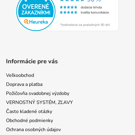
ä
t
i
e
Informácie pre vás
Veľkoobchod
Doprava a platba
Požičovňa svadobnej výzdoby
VERNOSTNÝ SYSTÉM, ZĽAVY
Často kladené otázky
Obchodné podmienky
Ochrana osobných údajov