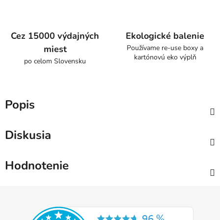
Cez 15000 výdajných
Ekologické balenie
miest
Používame re-use boxy a
kartónovú eko výplň
po celom Slovensku
Popis
Diskusia
Hodnotenie
Z
á
p