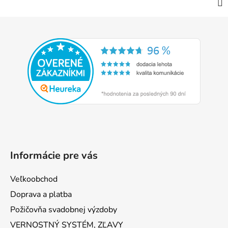
Z
á
p
ä
t
i
e
Informácie pre vás
Veľkoobchod
Doprava a platba
Požičovňa svadobnej výzdoby
VERNOSTNÝ SYSTÉM, ZĽAVY