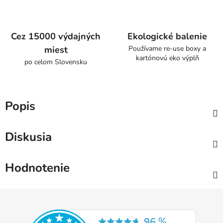
Cez 15000 výdajných
Ekologické balenie
miest
Používame re-use boxy a
kartónovú eko výplň
po celom Slovensku
Popis
Diskusia
Hodnotenie
Z
á
p