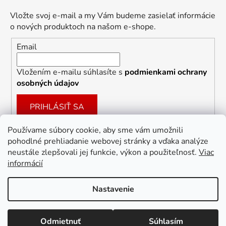
Vložte svoj e-mail a my Vám budeme zasielať informácie
o nových produktoch na našom e-shope.
Email
Vložením e-mailu súhlasíte s
podmienkami ochrany
osobných údajov
PRIHLÁSIŤ SA
Používame súbory cookie, aby sme vám umožnili
pohodlné prehliadanie webovej stránky a vďaka analýze
Facebook
neustále zlepšovali jej funkcie, výkon a použiteľnosť.
Viac
informácií
Nastavenie
Vytvoril Shoptet
Odmietnuť
Súhlasím
Copyright 2026
Dekoracie-darceky.sk
. Všetky práva