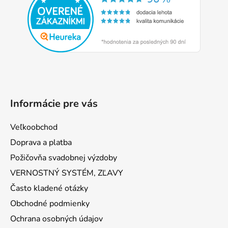
ä
t
i
e
Informácie pre vás
Veľkoobchod
Doprava a platba
Požičovňa svadobnej výzdoby
VERNOSTNÝ SYSTÉM, ZĽAVY
Často kladené otázky
Obchodné podmienky
Ochrana osobných údajov