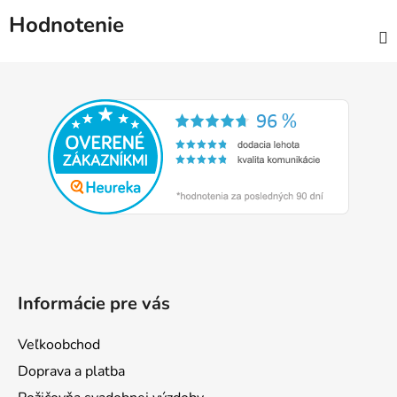
Hodnotenie
Z
á
p
ä
t
i
e
Informácie pre vás
Veľkoobchod
Doprava a platba