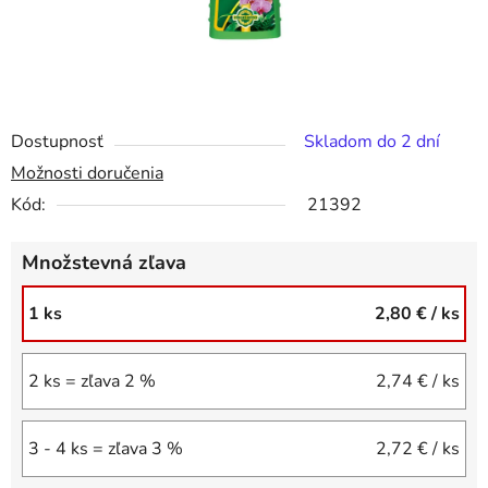
Dostupnosť
Skladom do 2 dní
Možnosti doručenia
Kód:
21392
Množstevná zľava
1 ks
2,80 €
/ ks
2 ks = zľava 2 %
2,74 €
/ ks
3 - 4 ks = zľava 3 %
2,72 €
/ ks