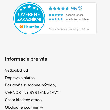
á
p
ä
t
i
e
Informácie pre vás
Veľkoobchod
Doprava a platba
Požičovňa svadobnej výzdoby
VERNOSTNÝ SYSTÉM, ZĽAVY
Často kladené otázky
Obchodné podmienky