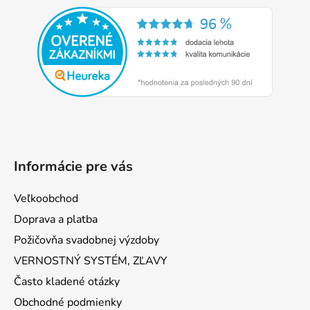
á
p
ä
t
i
e
Informácie pre vás
Veľkoobchod
Doprava a platba
Požičovňa svadobnej výzdoby
VERNOSTNÝ SYSTÉM, ZĽAVY
Často kladené otázky
Obchodné podmienky