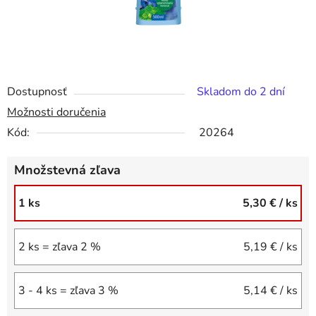
Dostupnosť
Skladom do 2 dní
Možnosti doručenia
Kód:
20264
Množstevná zľava
1 ks
5,30 €
/ ks
2 ks = zľava 2 %
5,19 €
/ ks
3 - 4 ks = zľava 3 %
5,14 €
/ ks