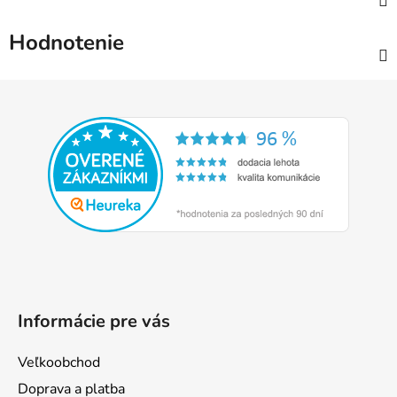
Hodnotenie
Z
á
p
ä
t
i
e
Informácie pre vás
Veľkoobchod
Doprava a platba