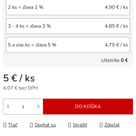
2 ks = zľava 2 %
4,90 €
/ ks
3 - 4 ks = zľava 3 %
4,85 €
/ ks
5 a viac ks = zľava 5 %
4,75 €
/ ks
Ušetríte
0 €
5 €
/ ks
4,07 € bez DPH
Jednotková cena:
DO KOŠÍKA
Tlač
Opýtať sa
Strážiť
Zdieľať