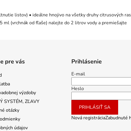
tnutie listov) • ideálne hnojivo na všetky druhy citrusových ra
ml (vrchnák od fľaše) nalejte do 2 litrov vody a premiešajte
e pre vás
Prihlásenie
E-mail
d
latba
Heslo
vadobnej výzdoby
 SYSTÉM, ZĽAVY
PRIHLÁSIŤ SA
né otázky
Nová registrácia
Zabudnuté 
odmienky
obných údajov