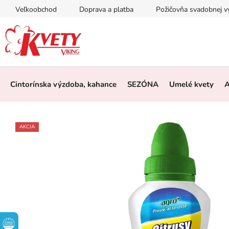
Prejsť
Veľkoobchod
Doprava a platba
Požičovňa svadobnej 
na
obsah
Cintorínska výzdoba, kahance
SEZÓNA
Umelé kvety
A
AKCIA