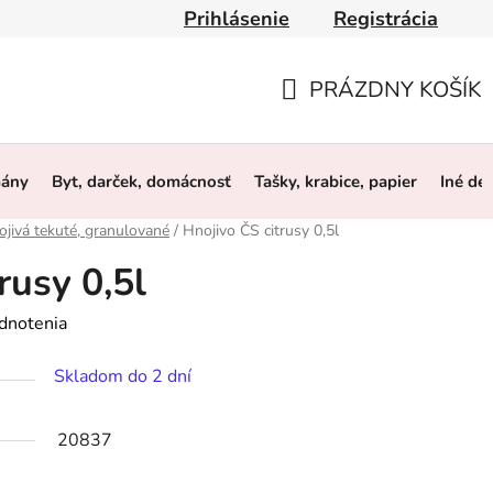
Prihlásenie
Registrácia
y
Obchodné podmienky
Ochrana osobných údajov
O 
PRÁZDNY KOŠÍK
NÁKUPNÝ
KOŠÍK
mány
Byt, darček, domácnosť
Tašky, krabice, papier
Iné de
jivá tekuté, granulované
/
Hnojivo ČS citrusy 0,5l
rusy 0,5l
dnotenia
Skladom do 2 dní
20837