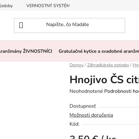
výzdoby
VERNOSTNÝ SYSTÉM, ZĽAVY
Často kladené otázk
ranžmány ŽIVNOSTNÍCI
Gratulačné kytice a svadobné aranž
Domov
/
Záhradkárske potreby
/
Hno
Hnojivo ČS cit
Priemerné
Neohodnotené
Podrobnosti ho
hodnotenie
Dostupnosť
produktu
Možnosti doručenia
je
Kód:
0,0
z