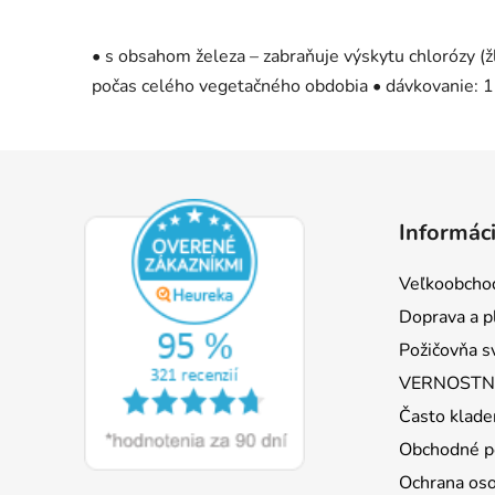
• s obsahom železa – zabraňuje výskytu chlorózy (žl
počas celého vegetačného obdobia • dávkovanie: 15 
Z
á
Informáci
p
ä
Veľkoobcho
t
Doprava a p
i
Požičovňa s
e
VERNOSTNÝ
Často klade
Obchodné p
Ochrana os