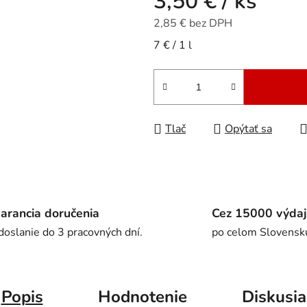
3,50 €
/ ks
5
hviezdičiek.
2,85 € bez DPH
Jednotková cena:
7 € / 1 l
Tlač
Opýtať sa
arancia doručenia
Cez 15000 výdaj
doslanie do 3 pracovných dní.
po celom Slovensk
Popis
Hodnotenie
Diskusia