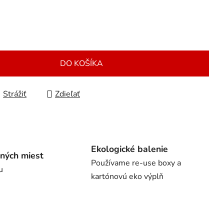
DO KOŠÍKA
Strážiť
Zdieľať
Ekologické balenie
ných miest
Používame re-use boxy a
u
kartónovú eko výplň