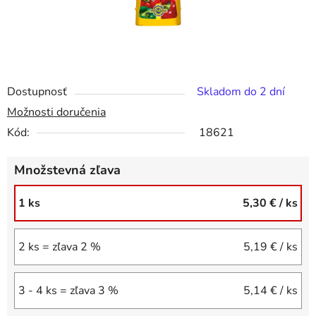
Dostupnosť
Skladom do 2 dní
Možnosti doručenia
Kód:
18621
Množstevná zľava
1 ks
5,30 €
/ ks
2 ks = zľava 2 %
5,19 €
/ ks
3 - 4 ks = zľava 3 %
5,14 €
/ ks