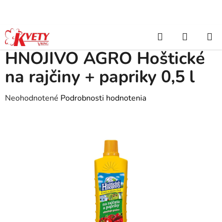
Prejsť
na
obsah
Hľadať
NÁKUP
Domov
/
Záhradkárske potreby
/
Hnojivá tekuté, granulované
/
HNOJIVO AGRO Hoštické na rajčiny + papriky 0,5 l
KOŠÍK
HNOJIVO AGRO Hoštické
na rajčiny + papriky 0,5 l
Priemerné
Neohodnotené
Podrobnosti hodnotenia
hodnotenie
produktu
je
0,0
z
5
hviezdičiek.