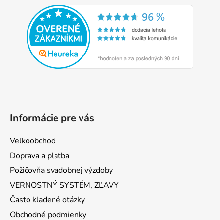
á
p
ä
t
i
e
Informácie pre vás
Veľkoobchod
Doprava a platba
Požičovňa svadobnej výzdoby
VERNOSTNÝ SYSTÉM, ZĽAVY
Často kladené otázky
Obchodné podmienky