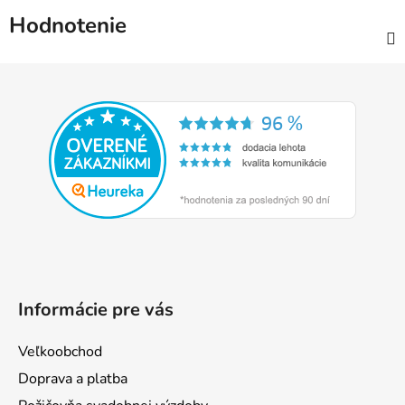
Hodnotenie
Z
á
p
ä
t
i
e
Informácie pre vás
Veľkoobchod
Doprava a platba