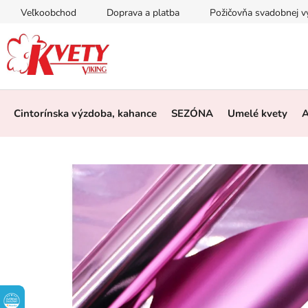
Prejsť
Veľkoobchod
Doprava a platba
Požičovňa svadobnej 
na
obsah
Cintorínska výzdoba, kahance
SEZÓNA
Umelé kvety
A