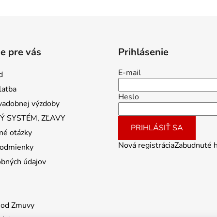
e pre vás
Prihlásenie
E-mail
d
latba
Heslo
vadobnej výzdoby
 SYSTÉM, ZĽAVY
PRIHLÁSIŤ SA
né otázky
Nová registrácia
Zabudnuté 
odmienky
obných údajov
 od Zmuvy