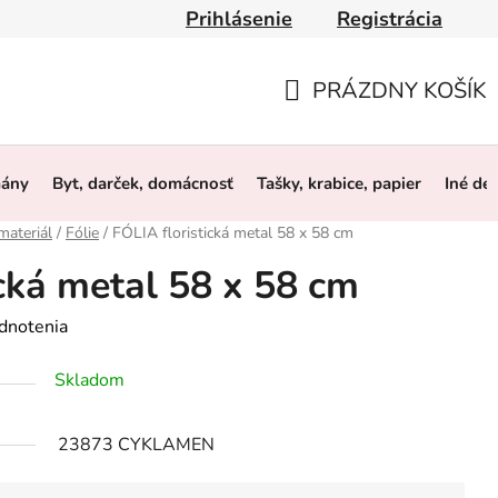
Prihlásenie
Registrácia
y
Obchodné podmienky
Ochrana osobných údajov
O 
PRÁZDNY KOŠÍK
NÁKUPNÝ
KOŠÍK
mány
Byt, darček, domácnosť
Tašky, krabice, papier
Iné de
materiál
/
Fólie
/
FÓLIA floristická metal 58 x 58 cm
ická metal 58 x 58 cm
dnotenia
Skladom
23873 CYKLAMEN