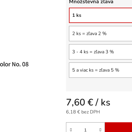
Množstevná zľava
5
hviezdičiek.
1 ks
2 ks = zľava 2 %
3 - 4 ks = zľava 3 %
5 a viac ks = zľava 5 %
7,60 €
/ ks
6,18 € bez DPH
Jednotková cena: