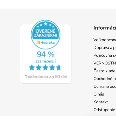
Z
á
Informáci
p
ä
Veľkoobcho
t
Doprava a p
i
Požičovňa s
e
VERNOSTNÝ
Často klade
Obchodné p
Ochrana os
O nás
Kontakt
Odstúpenie