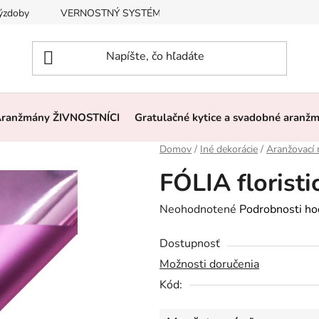
výzdoby
VERNOSTNÝ SYSTÉM, ZĽAVY
Často kladené otázk
ranžmány ŽIVNOSTNÍCI
Gratulačné kytice a svadobné aranž
Domov
/
Iné dekorácie
/
Aranžovací 
FÓLIA florist
Priemerné
Neohodnotené
Podrobnosti ho
hodnotenie
Dostupnosť
produktu
Možnosti doručenia
je
Kód:
0,0
z