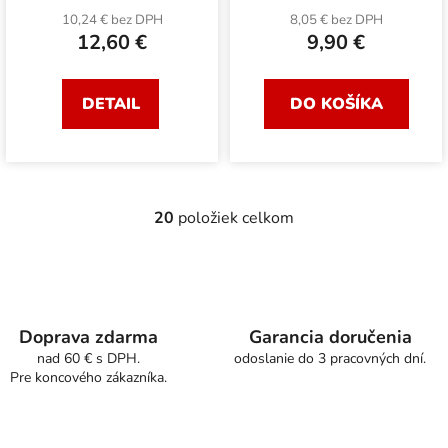
10,24 € bez DPH
8,05 € bez DPH
12,60 €
9,90 €
DETAIL
DO KOŠÍKA
20
položiek celkom
O
v
l
á
d
a
Doprava zdarma
Garancia doručenia
c
nad 60 € s DPH.
odoslanie do 3 pracovných dní.
Pre koncového zákazníka.
i
e
p
r