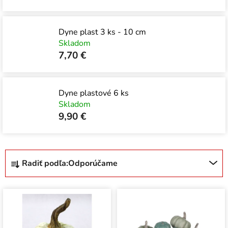
Dyne plast 3 ks - 10 cm
Skladom
7,70 €
Dyne plastové 6 ks
Skladom
9,90 €
R
Radiť podľa:
Odporúčame
a
d
V
e
ý
n
p
i