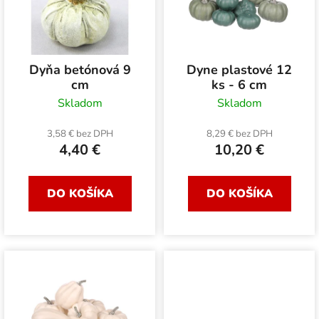
i
e
s
p
p
r
r
o
Dyňa betónová 9
Dyne plastové 12
o
d
cm
ks - 6 cm
d
u
Skladom
Skladom
u
k
k
3,58 € bez DPH
8,29 € bez DPH
t
4,40 €
10,20 €
t
o
o
v
v
DO KOŠÍKA
DO KOŠÍKA