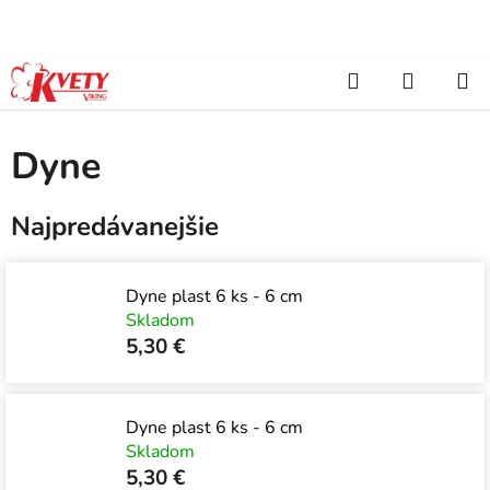
Prejsť
na
obsah
Hľadať
NÁKUP
Domov
/
SEZÓNA
/
Jeseň, Dušičky, Chryzanémy
/
Dyne, dekorácie
/
Dyne
KOŠÍK
Dyne
Najpredávanejšie
Dyne plast 6 ks - 6 cm
Skladom
5,30 €
Dyne plast 6 ks - 6 cm
Skladom
5,30 €