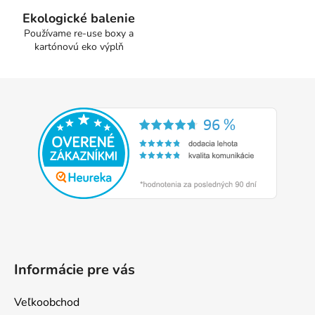
v
Ekologické balenie
k
Používame re-use boxy a
y
kartónovú eko výplň
v
ý
Z
p
á
i
p
s
u
ä
t
i
e
Informácie pre vás
Veľkoobchod