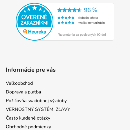
á
p
ä
t
i
e
Informácie pre vás
Veľkoobchod
Doprava a platba
Požičovňa svadobnej výzdoby
VERNOSTNÝ SYSTÉM, ZĽAVY
Často kladené otázky
Obchodné podmienky