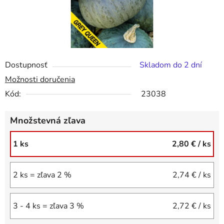
Dostupnosť
Skladom do 2 dní
Možnosti doručenia
Kód:
23038
Množstevná zľava
1 ks
2,80 €
/ ks
2 ks = zľava 2 %
2,74 €
/ ks
3 - 4 ks = zľava 3 %
2,72 €
/ ks