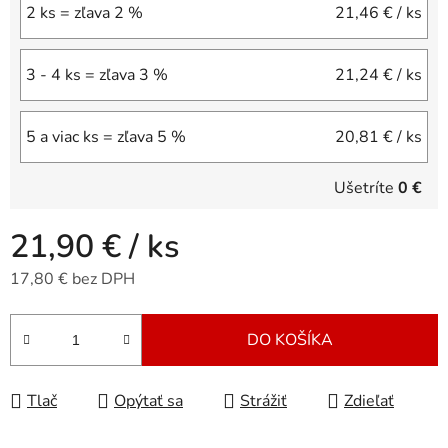
2 ks = zľava 2 %
21,46 €
/ ks
3 - 4 ks = zľava 3 %
21,24 €
/ ks
5 a viac ks = zľava 5 %
20,81 €
/ ks
Ušetríte
0 €
21,90 €
/ ks
17,80 € bez DPH
Jednotková cena:
DO KOŠÍKA
Tlač
Opýtať sa
Strážiť
Zdieľať