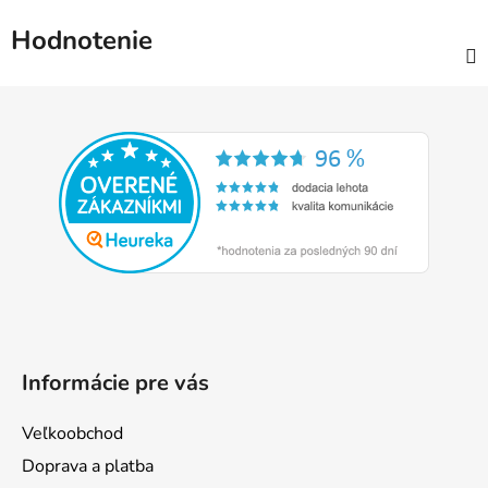
Hodnotenie
Z
á
p
ä
t
i
e
Informácie pre vás
Veľkoobchod
Doprava a platba