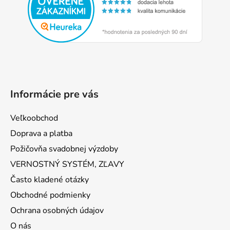
ä
t
i
e
Informácie pre vás
Veľkoobchod
Doprava a platba
Požičovňa svadobnej výzdoby
VERNOSTNÝ SYSTÉM, ZĽAVY
Často kladené otázky
Obchodné podmienky
Ochrana osobných údajov
O nás