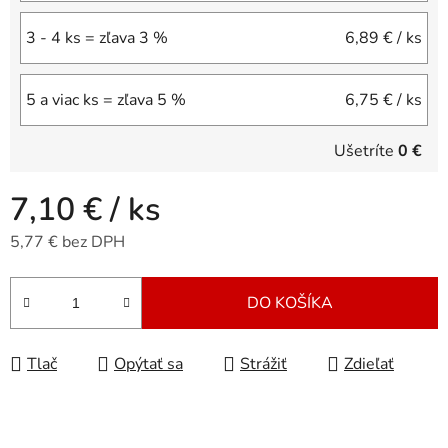
3 - 4 ks = zľava 3 %
6,89 €
/ ks
5 a viac ks = zľava 5 %
6,75 €
/ ks
Ušetríte
0 €
7,10 €
/ ks
5,77 € bez DPH
Jednotková cena:
DO KOŠÍKA
Tlač
Opýtať sa
Strážiť
Zdieľať