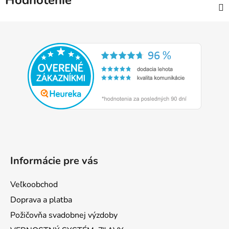
Hodnotenie
Z
á
p
ä
t
i
e
Informácie pre vás
Veľkoobchod
Doprava a platba
Požičovňa svadobnej výzdoby