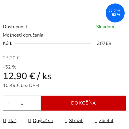
27,20 €
–52 %
Dostupnosť
Skladom
Možnosti doručenia
Kód:
30768
27,20 €
–52 %
12,90 €
/ ks
10,49 € bez DPH
Jednotková cena:
DO KOŠÍKA
Tlač
Opýtať sa
Strážiť
Zdieľať