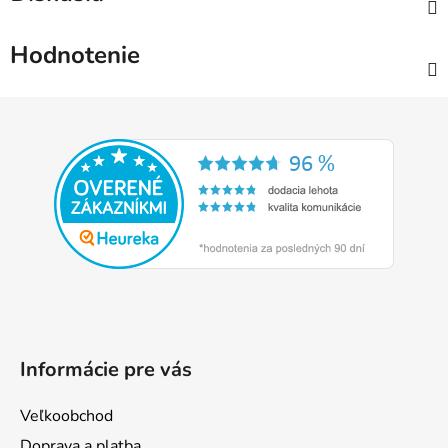
Hodnotenie
Z
á
p
ä
t
i
e
Informácie pre vás
Veľkoobchod
Doprava a platba