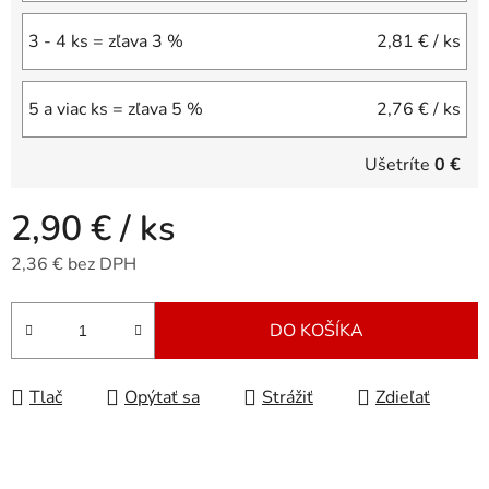
3 - 4 ks = zľava 3 %
2,81 €
/ ks
5 a viac ks = zľava 5 %
2,76 €
/ ks
Ušetríte
0 €
2,90 €
/ ks
2,36 € bez DPH
Jednotková cena:
DO KOŠÍKA
Tlač
Opýtať sa
Strážiť
Zdieľať