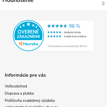
Hodnotenie
Z
á
p
ä
t
i
e
Informácie pre vás
Veľkoobchod
Doprava a platba
Požičovňa svadobnej výzdoby