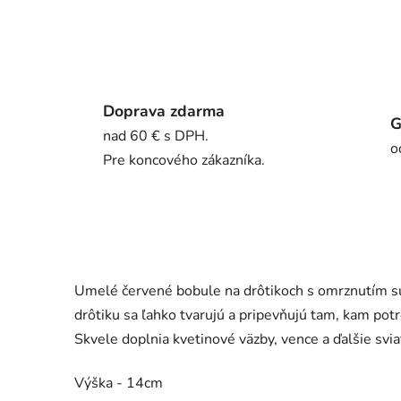
Doprava zdarma
G
nad 60 € s DPH.
o
Pre koncového zákazníka.
Umelé červené bobule na drôtikoch s omrznutím sú
drôtiku sa ľahko tvarujú a pripevňujú tam, kam pot
Skvele doplnia kvetinové väzby, vence a ďalšie svi
Výška - 14cm