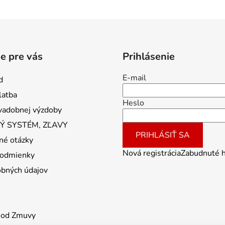
e pre vás
Prihlásenie
E-mail
d
latba
Heslo
vadobnej výzdoby
 SYSTÉM, ZĽAVY
PRIHLÁSIŤ SA
né otázky
Nová registrácia
Zabudnuté 
odmienky
obných údajov
 od Zmuvy