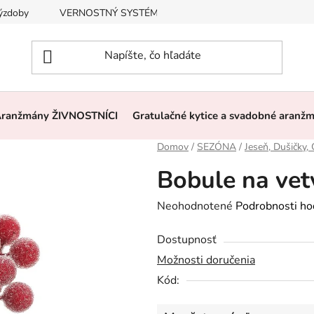
výzdoby
VERNOSTNÝ SYSTÉM, ZĽAVY
Často kladené otázk
ranžmány ŽIVNOSTNÍCI
Gratulačné kytice a svadobné aranž
Domov
/
SEZÓNA
/
Jeseň, Dušičky,
Bobule na vet
Priemerné
Neohodnotené
Podrobnosti ho
hodnotenie
Dostupnosť
produktu
Možnosti doručenia
je
Kód:
0,0
z