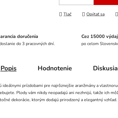
Tlač
Opýtať sa
arancia doručenia
Cez 15000 výdaj
doslanie do 3 pracovných dní.
po celom Slovensk
Popis
Hodnotenie
Diskusia
 ideálnymi prízdobami pre najrôznejšie aranžmány a vlastnor
rebujete. Plody vám nikdy neopadajú ani nezhnijú, takže ich mô
atočné dekorácie, ktorým dodajú prirodzený a elegantný vzhľad.