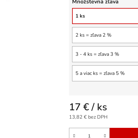
Množstevná zľava
5
hviezdičiek.
1 ks
2 ks = zľava 2 %
3 - 4 ks = zľava 3 %
5 a viac ks = zľava 5 %
17 €
/ ks
13,82 € bez DPH
Jednotková cena: