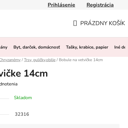
Prihlásenie
Registrácia
y
Obchodné podmienky
Ochrana osobných údajov
O 
PRÁZDNY KOŠÍK
NÁKUPNÝ
KOŠÍK
mány
Byt, darček, domácnosť
Tašky, krabice, papier
Iné de
 Chryzanémy
/
Trsy, guličky,obilie
/
Bobule na vetvičke 14cm
vičke 14cm
dnotenia
Skladom
32316