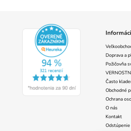
Z
á
Informáci
p
ä
Veľkoobcho
t
Doprava a p
i
Požičovňa s
e
VERNOSTNÝ
Často klade
Obchodné p
Ochrana os
O nás
Kontakt
Odstúpenie