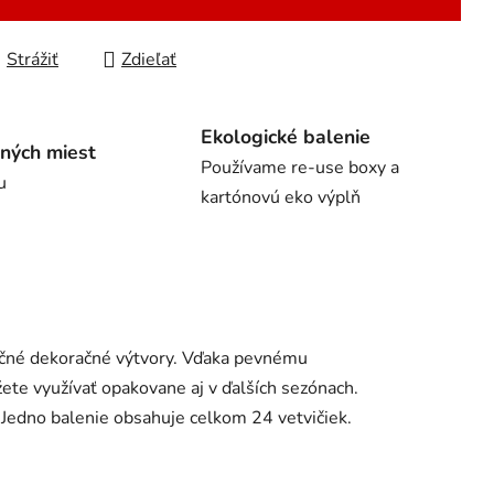
Strážiť
Zdieľať
Ekologické balenie
ných miest
Používame re-use boxy a
u
kartónovú eko výplň
učné dekoračné výtvory. Vďaka pevnému
žete využívať opakovane aj v ďalších sezónach.
 Jedno balenie obsahuje celkom 24 vetvičiek.