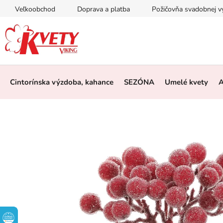
Prejsť
Veľkoobchod
Doprava a platba
Požičovňa svadobnej 
na
obsah
Cintorínska výzdoba, kahance
SEZÓNA
Umelé kvety
A