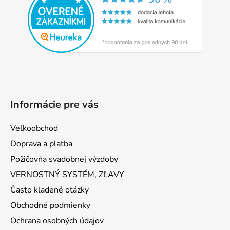
ä
t
i
e
Informácie pre vás
Veľkoobchod
Doprava a platba
Požičovňa svadobnej výzdoby
VERNOSTNÝ SYSTÉM, ZĽAVY
Často kladené otázky
Obchodné podmienky
Ochrana osobných údajov