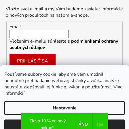
Vložte svoj e-mail a my Vám budeme zasielať informácie
o nových produktoch na našom e-shope.
Email
Vložením e-mailu súhlasíte s
podmienkami ochrany
osobných údajov
PRIHLÁSIŤ SA
Používame súbory cookie, aby sme vám umožnili
pohodlné prehliadanie webovej stránky a vďaka analýze
Facebook
neustále zlepšovali jej funkcie, výkon a použiteľnosť.
Viac
informácií
Nastavenie
Vytvoril Shoptet
Zľava 10 % na prvý
ÁNO
Nie
Odmietnuť
Súhlasím
Copyright 2026
Dekoracie-darceky.sk
. Všetky práva
nákup?