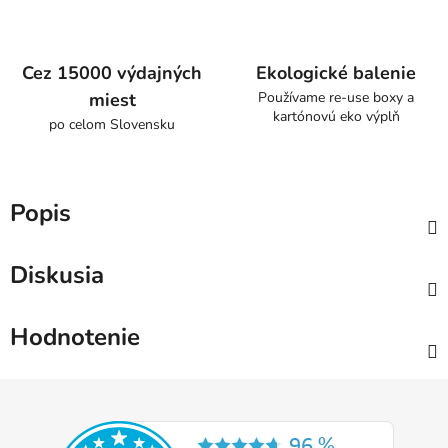
Cez 15000 výdajných
Ekologické balenie
miest
Používame re-use boxy a
kartónovú eko výplň
po celom Slovensku
Popis
Diskusia
Hodnotenie
Z
á
p