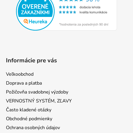
ä
t
i
e
Informácie pre vás
Veľkoobchod
Doprava a platba
Požičovňa svadobnej výzdoby
VERNOSTNÝ SYSTÉM, ZĽAVY
Často kladené otázky
Obchodné podmienky
Ochrana osobných údajov