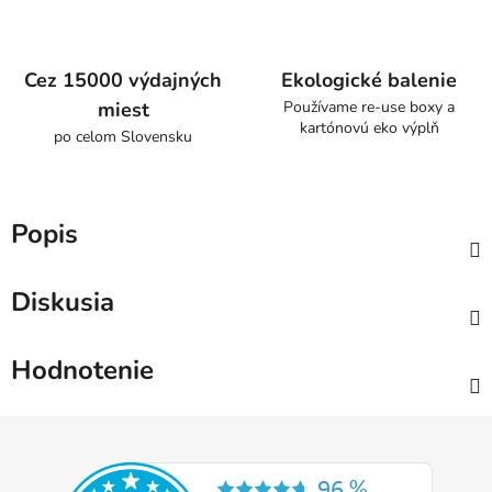
Cez 15000 výdajných
Ekologické balenie
miest
Používame re-use boxy a
kartónovú eko výplň
po celom Slovensku
Popis
Diskusia
Hodnotenie
Z
á
p