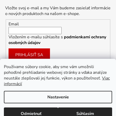
Vložte svoj e-mail a my Vám budeme zasielať informácie
o nových produktoch na našom e-shope.
Email
Vložením e-mailu súhlasíte s
podmienkami ochrany
osobných údajov
PRIHLÁSIŤ SA
Používame súbory cookie, aby sme vám umožnili
pohodlné prehliadanie webovej stránky a vďaka analýze
Facebook
neustále zlepšovali jej funkcie, výkon a použiteľnosť.
Viac
informácií
Nastavenie
Vytvoril Shoptet
Odmietnuť
Súhlasím
Copyright 2026
Dekoracie-darceky.sk
. Všetky práva