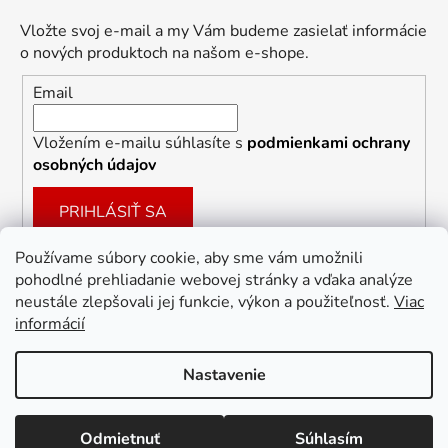
Vložte svoj e-mail a my Vám budeme zasielať informácie
o nových produktoch na našom e-shope.
Email
Vložením e-mailu súhlasíte s
podmienkami ochrany
osobných údajov
PRIHLÁSIŤ SA
Používame súbory cookie, aby sme vám umožnili
pohodlné prehliadanie webovej stránky a vďaka analýze
Facebook
neustále zlepšovali jej funkcie, výkon a použiteľnosť.
Viac
informácií
Nastavenie
Vytvoril Shoptet
Odmietnuť
Súhlasím
Copyright 2026
Dekoracie-darceky.sk
. Všetky práva