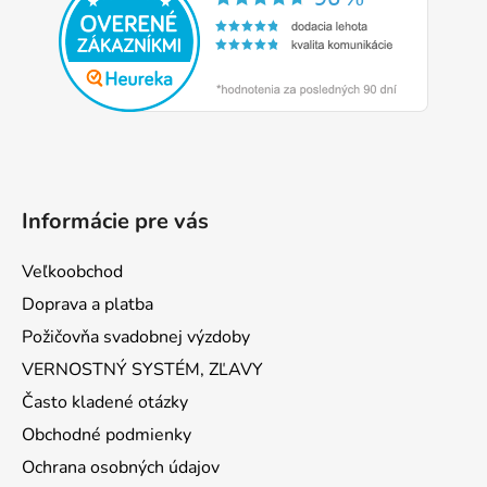
ä
t
i
e
Informácie pre vás
Veľkoobchod
Doprava a platba
Požičovňa svadobnej výzdoby
VERNOSTNÝ SYSTÉM, ZĽAVY
Často kladené otázky
Obchodné podmienky
Ochrana osobných údajov