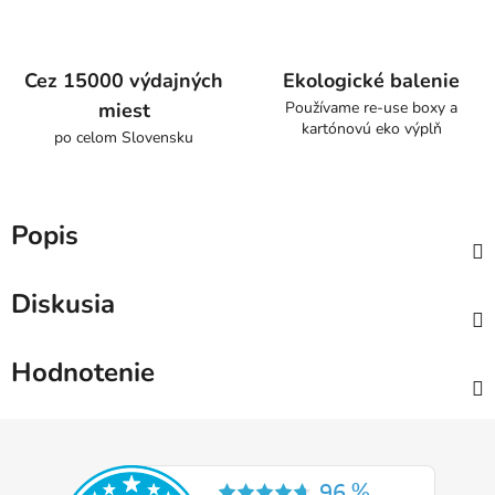
Cez 15000 výdajných
Ekologické balenie
miest
Používame re-use boxy a
kartónovú eko výplň
po celom Slovensku
Popis
Diskusia
Hodnotenie
Z
á
p