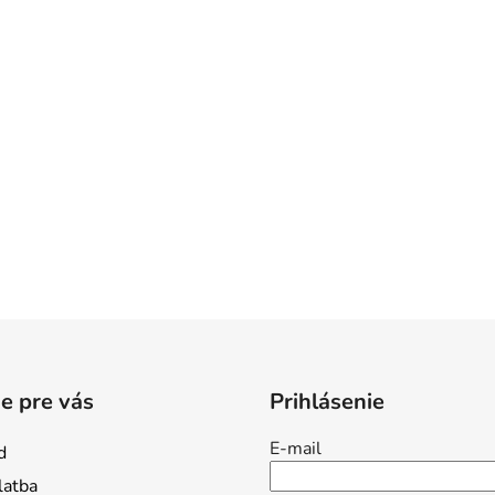
e pre vás
Prihlásenie
E-mail
d
latba