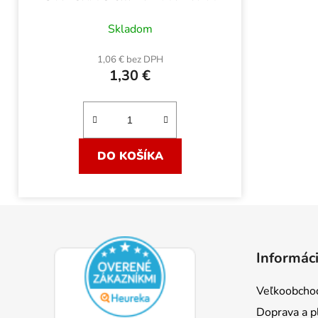
Skladom
1,06 € bez DPH
1,30 €
DO KOŠÍKA
Z
á
Informáci
p
ä
Veľkoobcho
t
Doprava a p