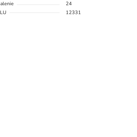
alenie
24
PLU
12331