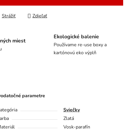
Strážiť
Zdieľať
Ekologické balenie
ných miest
Používame re-use boxy a
u
kartónovú eko výplň
odatočné parametre
ategória
Sviečky
arba
Zlatá
ateriál
Vosk-parafín