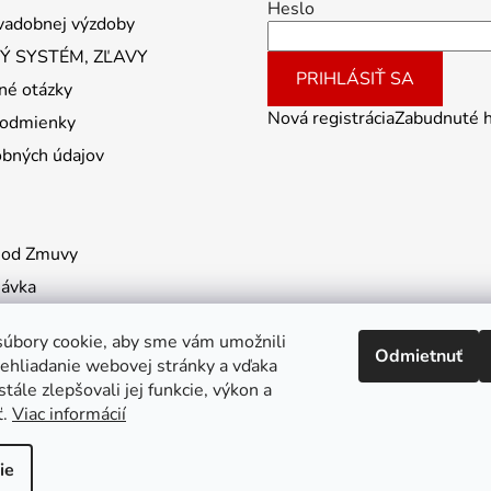
Heslo
vadobnej výzdoby
 SYSTÉM, ZĽAVY
PRIHLÁSIŤ SA
né otázky
Nová registrácia
Zabudnuté 
odmienky
obných údajov
 od Zmuvy
návka
úbory cookie, aby sme vám umožnili
Odmietnuť
ehliadanie webovej stránky a vďaka
tále zlepšovali jej funkcie, výkon a
ť.
Viac informácií
ie