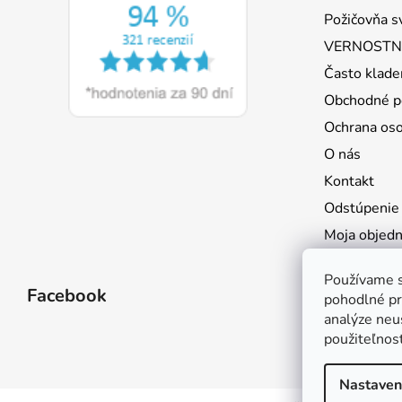
i
Požičovňa s
e
VERNOSTNÝ
Často klade
Obchodné p
Ochrana os
O nás
Kontakt
Odstúpenie
Moja objed
Používame s
Facebook
pohodlné pr
analýze neus
použiteľnos
Nastaven