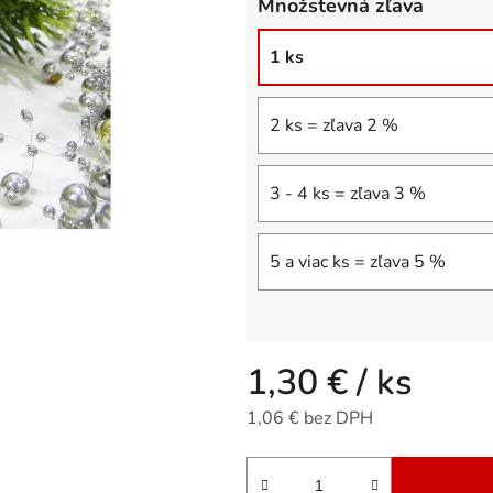
Množstevná zľava
5
hviezdičiek.
1 ks
2 ks = zľava 2 %
3 - 4 ks = zľava 3 %
5 a viac ks = zľava 5 %
1,30 €
/ ks
1,06 € bez DPH
Jednotková cena: