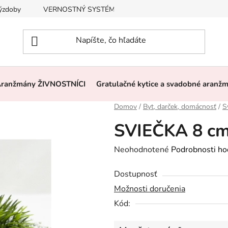
výzdoby
VERNOSTNÝ SYSTÉM, ZĽAVY
Často kladené otázk
ranžmány ŽIVNOSTNÍCI
Gratulačné kytice a svadobné aranž
Domov
/
Byt, darček, domácnosť
/
S
SVIEČKA 8 c
Priemerné
Neohodnotené
Podrobnosti ho
hodnotenie
Dostupnosť
produktu
Možnosti doručenia
je
Kód:
0,0
z