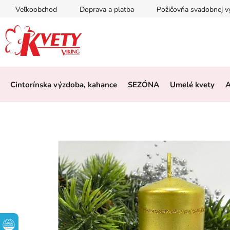
Prejsť
Veľkoobchod
Doprava a platba
Požičovňa svadobnej 
na
obsah
Cintorínska výzdoba, kahance
SEZÓNA
Umelé kvety
A