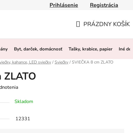
Prihlásenie
Registrácia
y
Obchodné podmienky
Ochrana osobných údajov
O 
PRÁZDNY KOŠÍK
NÁKUPNÝ
KOŠÍK
mány
Byt, darček, domácnosť
Tašky, krabice, papier
Iné de
viečky, kahance, LED sviečky
/
Sviečky
/
SVIEČKA 8 cm ZLATO
m ZLATO
dnotenia
Skladom
12331