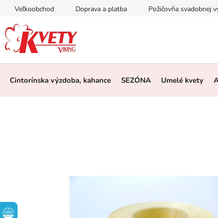
Prejsť
Veľkoobchod
Doprava a platba
Požičovňa svadobnej 
na
obsah
Cintorínska výzdoba, kahance
SEZÓNA
Umelé kvety
A