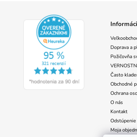
Z
á
Informáci
p
ä
Veľkoobcho
t
Doprava a p
i
Požičovňa s
e
VERNOSTNÝ
Často klade
Obchodné p
Ochrana os
O nás
Kontakt
Odstúpenie
Moja objed