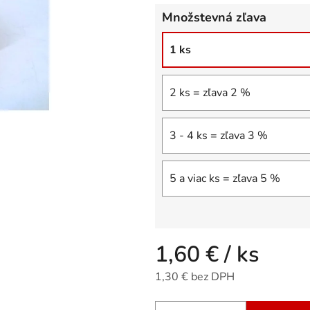
z
Množstevná zľava
5
hviezdičiek.
1 ks
2 ks = zľava 2 %
3 - 4 ks = zľava 3 %
5 a viac ks = zľava 5 %
1,60 €
/ ks
1,30 € bez DPH
Jednotková cena: