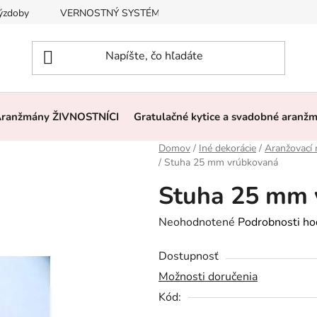
výzdoby
VERNOSTNÝ SYSTÉM, ZĽAVY
Často kladené otázk
ranžmány ŽIVNOSTNÍCI
Gratulačné kytice a svadobné aranž
Domov
/
Iné dekorácie
/
Aranžovací 
/
Stuha 25 mm vrúbkovaná
Stuha 25 mm 
Priemerné
Neohodnotené
Podrobnosti ho
hodnotenie
Dostupnosť
produktu
Možnosti doručenia
je
Kód:
0,0