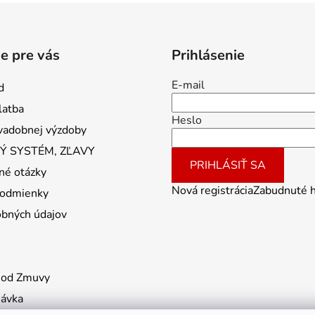
e pre vás
Prihlásenie
E-mail
d
latba
Heslo
vadobnej výzdoby
 SYSTÉM, ZĽAVY
PRIHLÁSIŤ SA
né otázky
Nová registrácia
Zabudnuté 
odmienky
obných údajov
 od Zmuvy
návka