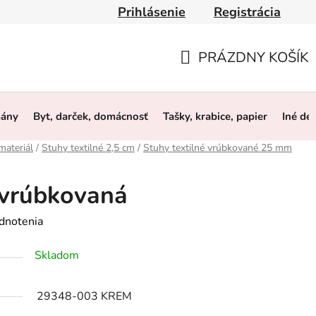
Prihlásenie
Registrácia
y
Obchodné podmienky
Ochrana osobných údajov
O 
PRÁZDNY KOŠÍK
NÁKUPNÝ
KOŠÍK
mány
Byt, darček, domácnosť
Tašky, krabice, papier
Iné de
materiál
/
Stuhy textilné 2,5 cm
/
Stuhy textilné vrúbkované 25 mm
vrúbkovaná
dnotenia
Skladom
29348-003 KREM