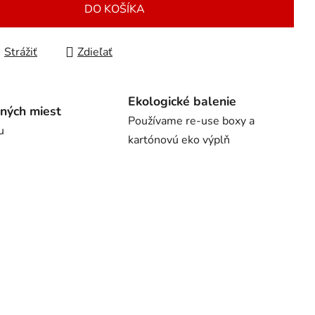
DO KOŠÍKA
Strážiť
Zdieľať
Ekologické balenie
ných miest
Používame re-use boxy a
u
kartónovú eko výplň