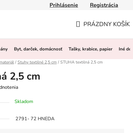
Prihlásenie
Registrácia
y
Obchodné podmienky
Ochrana osobných údajov
O 
PRÁZDNY KOŠÍK
NÁKUPNÝ
KOŠÍK
mány
Byt, darček, domácnosť
Tašky, krabice, papier
Iné de
materiál
/
Stuhy textilné 2,5 cm
/
STUHA textilná 2,5 cm
á 2,5 cm
dnotenia
Skladom
2791- 72 HNEDA