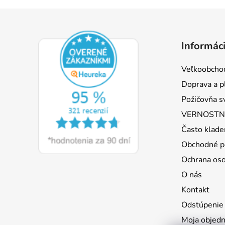
Z
á
Informáci
p
ä
Veľkoobcho
t
Doprava a p
i
Požičovňa s
e
VERNOSTNÝ
Často klade
Obchodné p
Ochrana os
O nás
Kontakt
Odstúpenie
Moja objed