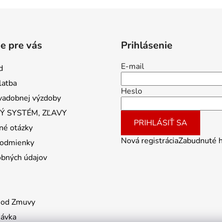
e pre vás
Prihlásenie
E-mail
d
latba
Heslo
vadobnej výzdoby
 SYSTÉM, ZĽAVY
PRIHLÁSIŤ SA
né otázky
Nová registrácia
Zabudnuté 
odmienky
obných údajov
 od Zmuvy
návka