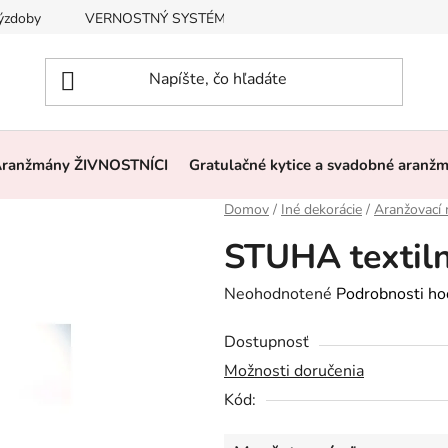
výzdoby
VERNOSTNÝ SYSTÉM, ZĽAVY
Často kladené otázk
ranžmány ŽIVNOSTNÍCI
Gratulačné kytice a svadobné aranž
Domov
/
Iné dekorácie
/
Aranžovací 
STUHA textiln
Priemerné
Neohodnotené
Podrobnosti ho
hodnotenie
Dostupnosť
produktu
Možnosti doručenia
je
Kód:
0,0
z