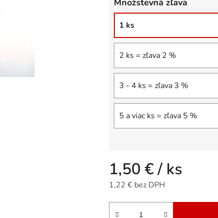
Množstevná zľava
5
hviezdičiek.
1 ks
2 ks = zľava 2 %
3 - 4 ks = zľava 3 %
5 a viac ks = zľava 5 %
1,50 €
/ ks
1,22 € bez DPH
Jednotková cena: