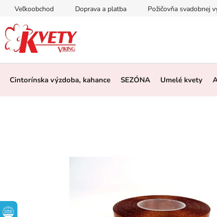
Prejsť
Veľkoobchod
Doprava a platba
Požičovňa svadobnej 
na
obsah
Cintorínska výzdoba, kahance
SEZÓNA
Umelé kvety
A