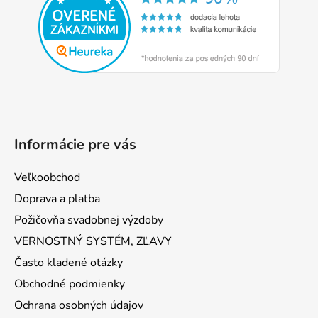
ä
t
i
e
Informácie pre vás
Veľkoobchod
Doprava a platba
Požičovňa svadobnej výzdoby
VERNOSTNÝ SYSTÉM, ZĽAVY
Často kladené otázky
Obchodné podmienky
Ochrana osobných údajov