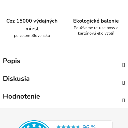
Cez 15000 výdajných
Ekologické balenie
miest
Používame re-use boxy a
kartónovú eko výplň
po celom Slovensku
Popis
Diskusia
Hodnotenie
Z
á
p