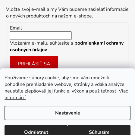
Vložte svoj e-mail a my Vám budeme zasielať informácie
o nových produktoch na našom e-shope.
Email
Vložením e-mailu súhlasíte s
podmienkami ochrany
osobných údajov
PRIHLÁSIŤ SA
Používame súbory cookie, aby sme vám umožnili
pohodlné prehliadanie webovej stránky a vďaka analýze
Facebook
neustále zlepšovali jej funkcie, výkon a použiteľnosť.
Viac
informácií
Nastavenie
Vytvoril Shoptet
Odmietnuť
Súhlasím
Copyright 2026
Dekoracie-darceky.sk
. Všetky práva