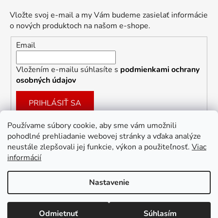
Vložte svoj e-mail a my Vám budeme zasielať informácie
o nových produktoch na našom e-shope.
Email
Vložením e-mailu súhlasíte s
podmienkami ochrany
osobných údajov
PRIHLÁSIŤ SA
Používame súbory cookie, aby sme vám umožnili
pohodlné prehliadanie webovej stránky a vďaka analýze
Facebook
neustále zlepšovali jej funkcie, výkon a použiteľnosť.
Viac
informácií
Nastavenie
Vytvoril Shoptet
Odmietnuť
Súhlasím
Copyright 2026
Dekoracie-darceky.sk
. Všetky práva