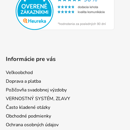
ä
t
i
e
Informácie pre vás
Veľkoobchod
Doprava a platba
Požičovňa svadobnej výzdoby
VERNOSTNÝ SYSTÉM, ZĽAVY
Často kladené otázky
Obchodné podmienky
Ochrana osobných údajov