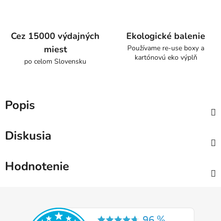
Cez 15000 výdajných
Ekologické balenie
miest
Používame re-use boxy a
kartónovú eko výplň
po celom Slovensku
Popis
Diskusia
Hodnotenie
Z
á
p