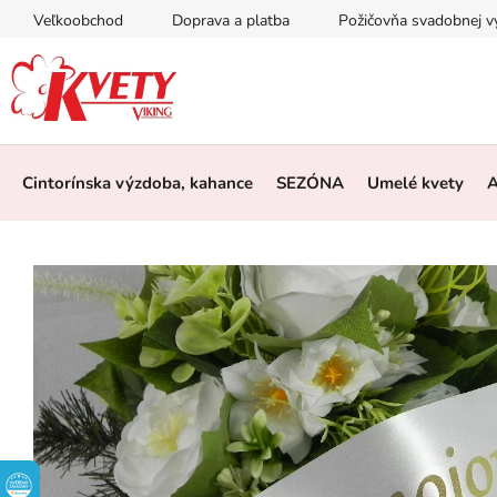
Prejsť
Veľkoobchod
Doprava a platba
Požičovňa svadobnej 
na
obsah
Cintorínska výzdoba, kahance
SEZÓNA
Umelé kvety
A