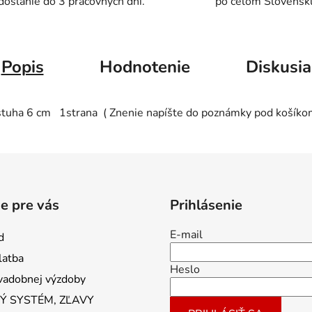
doslanie do 3 pracovných dní.
po celom Slovensk
Popis
Hodnotenie
Diskusia
a stuha 6 cm 1strana ( Znenie napíšte do poznámky pod košíko
e pre vás
Prihlásenie
E-mail
d
latba
Heslo
vadobnej výzdoby
 SYSTÉM, ZĽAVY