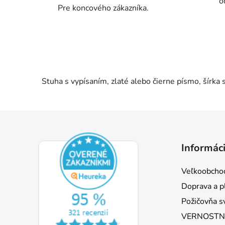
o
Pre koncového zákazníka.
Stuha s vypísaním, zlaté alebo čierne písmo, šírk
Z
á
Informáci
p
ä
Veľkoobcho
t
Doprava a p
i
Požičovňa s
e
VERNOSTNÝ