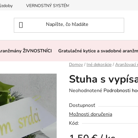
výzdoby
VERNOSTNÝ SYSTÉM, ZĽAVY
Často kladené otázk
ranžmány ŽIVNOSTNÍCI
Gratulačné kytice a svadobné aranž
Domov
/
Iné dekorácie
/
Aranžovací 
Stuha s vypís
Priemerné
Neohodnotené
Podrobnosti ho
hodnotenie
Dostupnosť
produktu
Možnosti doručenia
je
Kód:
0,0
z