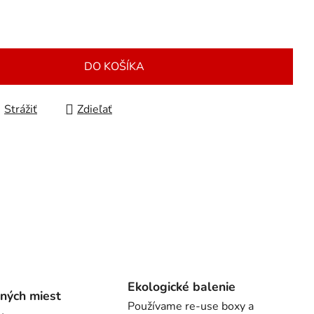
DO KOŠÍKA
Strážiť
Zdieľať
Ekologické balenie
ných miest
Používame re-use boxy a