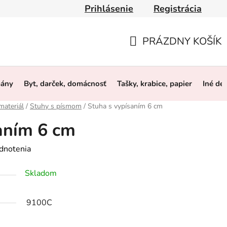
Prihlásenie
Registrácia
y
Obchodné podmienky
Ochrana osobných údajov
O 
PRÁZDNY KOŠÍK
NÁKUPNÝ
KOŠÍK
mány
Byt, darček, domácnosť
Tašky, krabice, papier
Iné de
materiál
/
Stuhy s písmom
/
Stuha s vypísaním 6 cm
aním 6 cm
dnotenia
Skladom
9100C