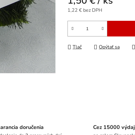
1,50 €
/ ks
5
hviezdičiek.
1,22 € bez DPH
Jednotková cena:
Tlač
Opýtať sa
arancia doručenia
Cez 15000 výdaj