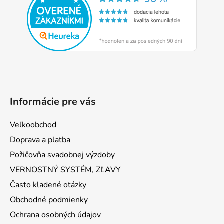
ä
t
i
e
Informácie pre vás
Veľkoobchod
Doprava a platba
Požičovňa svadobnej výzdoby
VERNOSTNÝ SYSTÉM, ZĽAVY
Často kladené otázky
Obchodné podmienky
Ochrana osobných údajov