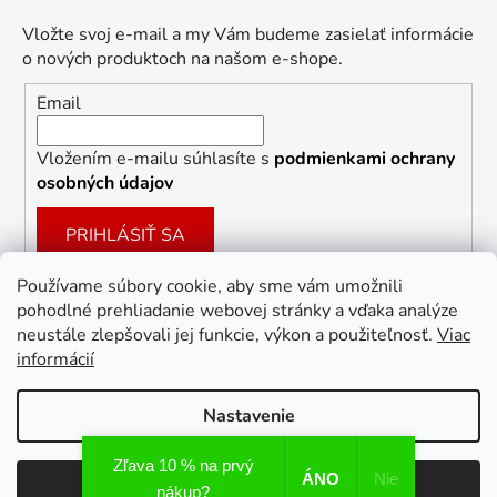
Vložte svoj e-mail a my Vám budeme zasielať informácie
o nových produktoch na našom e-shope.
Email
Vložením e-mailu súhlasíte s
podmienkami ochrany
osobných údajov
PRIHLÁSIŤ SA
Používame súbory cookie, aby sme vám umožnili
pohodlné prehliadanie webovej stránky a vďaka analýze
Facebook
neustále zlepšovali jej funkcie, výkon a použiteľnosť.
Viac
informácií
Nastavenie
Vytvoril Shoptet
Zľava 10 % na prvý
ÁNO
Nie
Odmietnuť
Súhlasím
Copyright 2026
Dekoracie-darceky.sk
. Všetky práva
nákup?