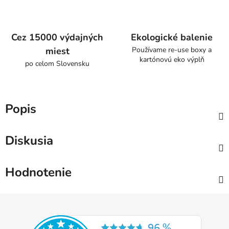
Cez 15000 výdajných
Ekologické balenie
miest
Používame re-use boxy a
kartónovú eko výplň
po celom Slovensku
Popis
Diskusia
Hodnotenie
Z
á
p