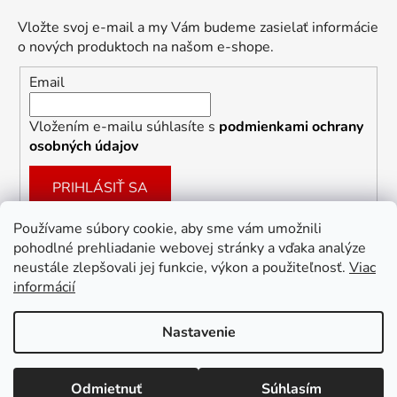
Vložte svoj e-mail a my Vám budeme zasielať informácie
o nových produktoch na našom e-shope.
Email
Vložením e-mailu súhlasíte s
podmienkami ochrany
osobných údajov
PRIHLÁSIŤ SA
Používame súbory cookie, aby sme vám umožnili
pohodlné prehliadanie webovej stránky a vďaka analýze
Facebook
neustále zlepšovali jej funkcie, výkon a použiteľnosť.
Viac
informácií
Nastavenie
Vytvoril Shoptet
Odmietnuť
Súhlasím
Copyright 2026
Dekoracie-darceky.sk
. Všetky práva