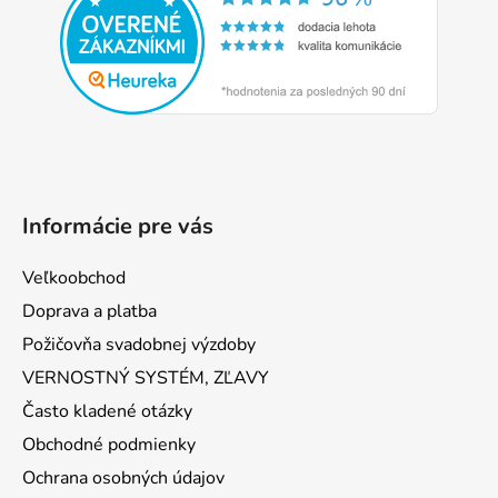
ä
t
i
e
Informácie pre vás
Veľkoobchod
Doprava a platba
Požičovňa svadobnej výzdoby
VERNOSTNÝ SYSTÉM, ZĽAVY
Často kladené otázky
Obchodné podmienky
Ochrana osobných údajov