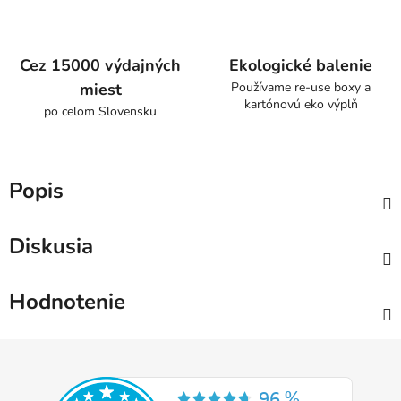
Cez 15000 výdajných
Ekologické balenie
miest
Používame re-use boxy a
kartónovú eko výplň
po celom Slovensku
Popis
Diskusia
Hodnotenie
Z
á
p