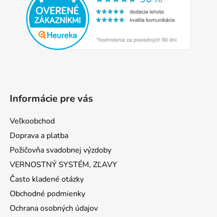
ä
t
i
e
Informácie pre vás
Veľkoobchod
Doprava a platba
Požičovňa svadobnej výzdoby
VERNOSTNÝ SYSTÉM, ZĽAVY
Často kladené otázky
Obchodné podmienky
Ochrana osobných údajov