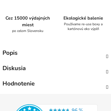
Cez 15000 výdajných
Ekologické balenie
miest
Používame re-use boxy a
kartónovú eko výplň
po celom Slovensku
Popis
Diskusia
Hodnotenie
Z
á
p