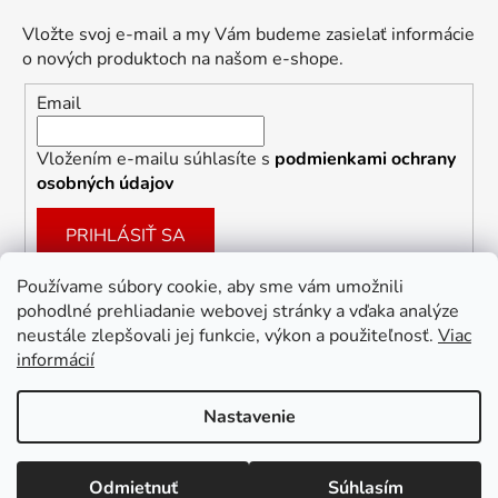
Vložte svoj e-mail a my Vám budeme zasielať informácie
o nových produktoch na našom e-shope.
Email
Vložením e-mailu súhlasíte s
podmienkami ochrany
osobných údajov
PRIHLÁSIŤ SA
Používame súbory cookie, aby sme vám umožnili
pohodlné prehliadanie webovej stránky a vďaka analýze
Facebook
neustále zlepšovali jej funkcie, výkon a použiteľnosť.
Viac
informácií
Nastavenie
Vytvoril Shoptet
Odmietnuť
Súhlasím
Copyright 2026
Dekoracie-darceky.sk
. Všetky práva