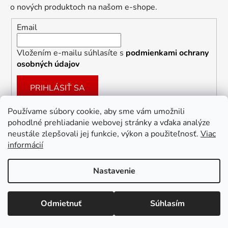
o nových produktoch na našom e-shope.
Email
Vložením e-mailu súhlasíte s
podmienkami ochrany
osobných údajov
PRIHLÁSIŤ SA
Používame súbory cookie, aby sme vám umožnili
pohodlné prehliadanie webovej stránky a vďaka analýze
Facebook
neustále zlepšovali jej funkcie, výkon a použiteľnosť.
Viac
informácií
Nastavenie
Vytvoril Shoptet
Odmietnuť
Súhlasím
Copyright 2026
Dekoracie-darceky.sk
. Všetky práva
vyhradené.
Upraviť nastavenie cookies