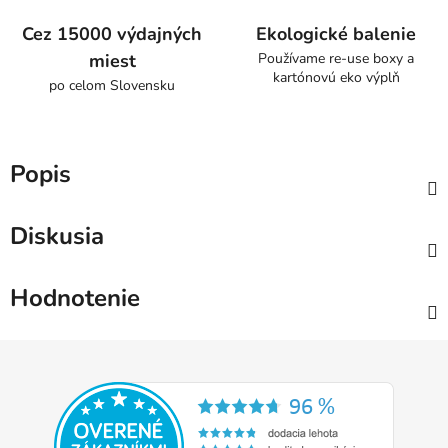
Cez 15000 výdajných
Ekologické balenie
miest
Používame re-use boxy a
kartónovú eko výplň
po celom Slovensku
Popis
Diskusia
Hodnotenie
Z
á
p
ä