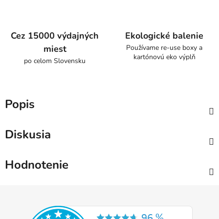
Cez 15000 výdajných
Ekologické balenie
miest
Používame re-use boxy a
kartónovú eko výplň
po celom Slovensku
Popis
Diskusia
Hodnotenie
Z
á
p