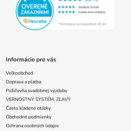
ä
t
i
e
Informácie pre vás
Veľkoobchod
Doprava a platba
Požičovňa svadobnej výzdoby
VERNOSTNÝ SYSTÉM, ZĽAVY
Často kladené otázky
Obchodné podmienky
Ochrana osobných údajov