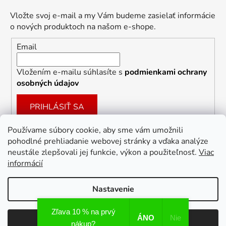
Vložte svoj e-mail a my Vám budeme zasielať informácie
o nových produktoch na našom e-shope.
Email
Vložením e-mailu súhlasíte s
podmienkami ochrany
osobných údajov
PRIHLÁSIŤ SA
Používame súbory cookie, aby sme vám umožnili
pohodlné prehliadanie webovej stránky a vďaka analýze
Facebook
neustále zlepšovali jej funkcie, výkon a použiteľnosť.
Viac
informácií
Nastavenie
Vytvoril Shoptet
Zľava 10 % na prvý
ÁNO
Nie
Odmietnuť
Súhlasím
Copyright 2026
Dekoracie-darceky.sk
. Všetky práva
nákup?