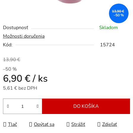
13,90 €
–50 %
Dostupnosť
Skladom
Možnosti doručenia
Kód:
15724
13,90 €
–50 %
6,90 €
/ ks
5,61 € bez DPH
Jednotková cena:
DO KOŠÍKA
Tlač
Opýtať sa
Strážiť
Zdieľať