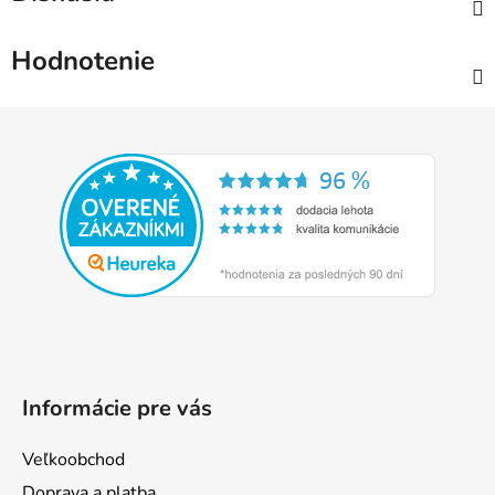
Hodnotenie
Z
á
p
ä
t
i
e
Informácie pre vás
Veľkoobchod
Doprava a platba