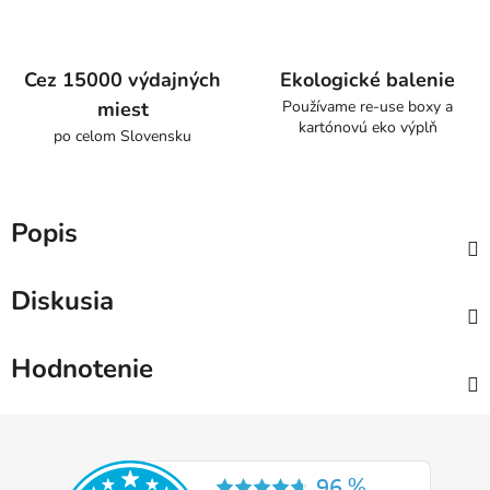
Cez 15000 výdajných
Ekologické balenie
miest
Používame re-use boxy a
kartónovú eko výplň
po celom Slovensku
Popis
Diskusia
Hodnotenie
Z
á
p