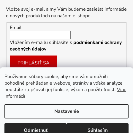
Vložte svoj e-mail a my Vám budeme zasielať informácie
o nových produktoch na našom e-shope.
Email
Vložením e-mailu súhlasíte s
podmienkami ochrany
osobných údajov
PRIHLÁSIŤ SA
Používame súbory cookie, aby sme vám umožnili
pohodlné prehliadanie webovej stránky a vďaka analýze
Facebook
neustále zlepšovali jej funkcie, výkon a použiteľnosť.
Viac
informácií
Nastavenie
Vytvoril Shoptet
Odmietnuť
Súhlasím
Copyright 2026
Dekoracie-darceky.sk
. Všetky práva