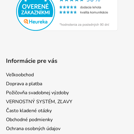
ä
t
i
e
Informácie pre vás
Veľkoobchod
Doprava a platba
Požičovňa svadobnej výzdoby
VERNOSTNÝ SYSTÉM, ZĽAVY
Často kladené otázky
Obchodné podmienky
Ochrana osobných údajov