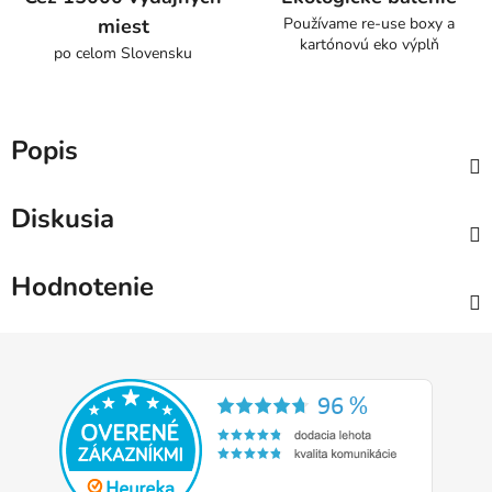
miest
Používame re-use boxy a
kartónovú eko výplň
po celom Slovensku
Popis
Diskusia
Hodnotenie
Z
á
p
ä
t
i